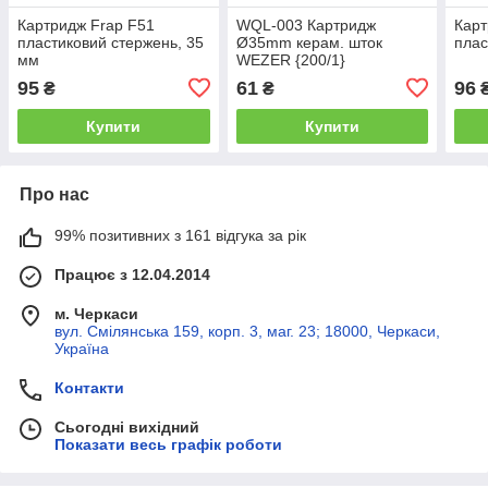
Картридж Frap F51
WQL-003 Картридж
Карт
пластиковий стержень, 35
Ø35mm керам. шток
плас
мм
WEZER {200/1}
95
61
96
₴
₴
Купити
Купити
Про нас
99% позитивних з 161 відгука за рік
Працює з 12.04.2014
м. Черкаси
вул. Смілянська 159, корп. 3, маг. 23; 18000, Черкаси,
Україна
Контакти
Сьогодні вихідний
Показати весь графік роботи