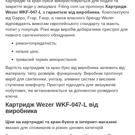
Картриджі та кран-букси використовуються для подачі та
закриття води у змішувачі. Fiting.com.ua пропонує
Картридж
Wezer WKF-047-L з гарантією від виробника
. Комплектуючі
від Gappo, Frap, Faop, а також власного бренду Wezer
відповідають вимогам європейського стандарту та мають
попит у покупців. Різні види виробів добиратиме пристрої для
певного сантехнічного обладнання.
ремонтопридатність;
низька ціна;
тривалий термін використання.
Вартість картриджів та кран-букс від виробника залежить від:
матеріалу, типу, розмірів, функціоналу. Виробник пропонує
виріб для сантехніки, унітазу, зливних систем з високим
ступенем комфорту. Пристрої підходять для змішувачів
побутових, які встановлюються за допомогою розвідного
ключа.
Картридж Wezer WKF-047-L від
виробника
Ціни на картриджі та кран-букси в інтернет-магазині
вказані для споживачів із різних цінових категорій.