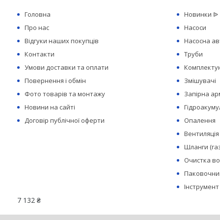
Головна
Новинки ᐉ
Про нас
Насоси
Відгуки наших покупців
Насосна а
Контакти
Труби
Умови доставки та оплати
Комплектую
Повернення і обмін
Змішувачі
Фото товарів та монтажу
Запірна а
Новини на сайті
Гідроакуму
Договір публічної оферти
Опалення
Вентиляція
Шланги (га
Очистка в
Паковочний
Інструмент
7 132 ₴