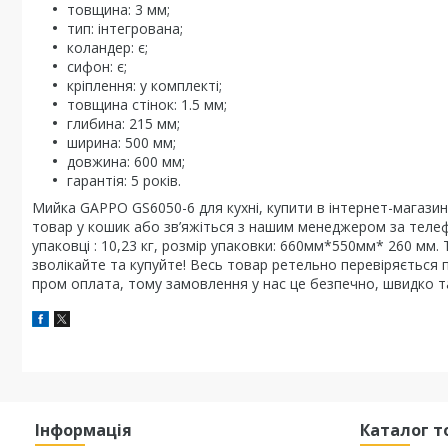
товщина: 3 мм;
тип: інтегрована;
коландер: є;
сифон: є;
кріплення: у комплекті;
товщина стінок: 1.5 мм;
глибина: 215 мм;
ширина: 500 мм;
довжина: 600 мм;
гарантія: 5 років.
Мийка GAPPO GS6050-6 для кухні, купити в інтернет-магазин
товар у кошик або зв’яжіться з нашим менеджером за телефо
упаковці : 10,23 кг, розмір упаковки: 660мм*550мм* 260 мм.
зволікайте та купуйте! Весь товар ретельно перевіряється п
пром оплата, тому замовлення у нас це безпечно, швидко та
Інформація
Каталог т