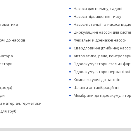
Насоси для поливу, садові
Насоси підвищення тиску
втоматика
Насосні станції та насоси відц
Циркуляційні насоси для сист
чі до насосів
Фекальні и дренажні насоси
Свердловинні (глибинні) насос
рматура
Автоматика, реле, контролери
лятори
Гідроакумулятори стальні фар
Гідроакумулятори нержавіючі
Комплектуючі до насосів
з,вода)
Шланги антивібраційнні
оди
Мембрани до гідроакумулятор
 матеріал, герметики
 для труб