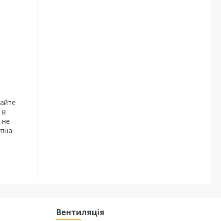
дайте
 в
 не
упна
Вентиляція