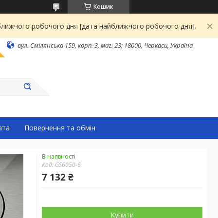
Кошик
йближчого робочого дня [дата найближчого робочого дня].
вул. Смілянська 159, корп. 3, маг. 23; 18000, Черкаси, Україна
ата
Повернення та обмін
В наявності
Код:
GS6050-6
7 132 ₴
Купити