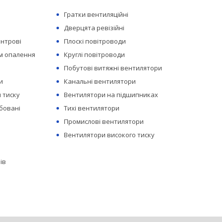
Гратки вентиляційні
Дверцята ревізійні
ентрові
Плоскі повітроводи
ем опалення
Круглі повітроводи
Побутові витяжні вентилятори
и
Канальні вентилятори
 тиску
Вентилятори на підшипниках
бовані
Тихі вентилятори
Промислові вентилятори
Вентилятори високого тиску
ів