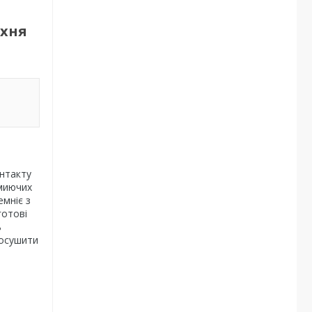
рхня
онтакту
 миючих
емніє з
готові
ь
росушити