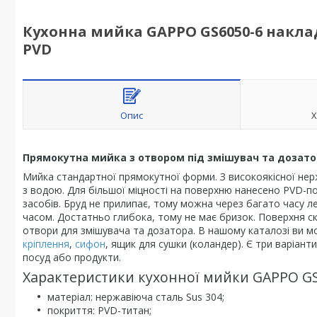
Кухонна мийка GAPPO GS6050-6 наклад
PVD
Опис
Х
Прямокутна мийка з отвором під змішувач та дозато
Мийка стандартної прямокутної форми. З високоякісної нерж
з водою. Для більшої міцності на поверхню нанесено PVD-п
засобів. Бруд не прилипає, тому можна через багато часу 
часом. Достатньо глибока, тому не має бризок. Поверхня ск
отвори для змішувача та дозатора. В нашому каталозі ви мо
кріплення
,
сифон
, ящик для сушки (коландер). Є три варіант
посуд або продукти.
Характеристики кухонної мийки GAPPO GS
матеріал: нержавіюча сталь Sus 304;
покриття: PVD-титан;