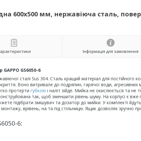
на 600x500 мм, нержавіюча сталь, пове
арактеристики
Інформація для замовлення
р GAPPO GS6050-6
авіючої сталі Sus 304. Сталь кращий матеріал для постійного к
окриття. Воно витривале до подряпин, гарячої води, агресивних
легко протерти
губкою
і наліт зійде. Мийка не окислюється та не т
онструйована так, щоб зменшити рівень шуму. На корпусі є вже 
жете підібрати змішувач та дозатор до мийки. У комплекті йдут
и монтажу, врівень, на та під стільницю. Ящик дозволяє зручно п
6050-6: