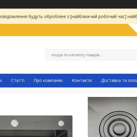
 повідомлення будуть оброблені з [найближчий робочий час] на
и
Статті
Про компанію
Контакти
Доставка та опл