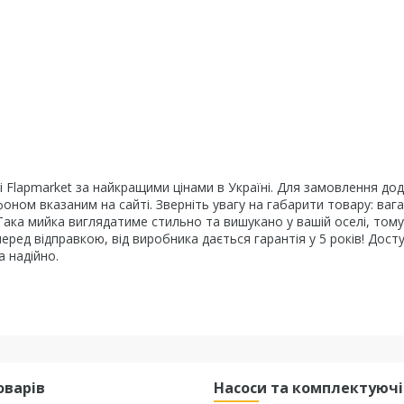
і Flapmarket за найкращими цінами в Україні. Для замовлення до
ном вказаним на сайті. Зверніть увагу на габарити товару: вага
 Така мийка виглядатиме стильно та вишукано у вашій оселі, тому
еред відправкою, від виробника дається гарантія у 5 років! Дост
 надійно.
оварів
Насоси та комплектуючі