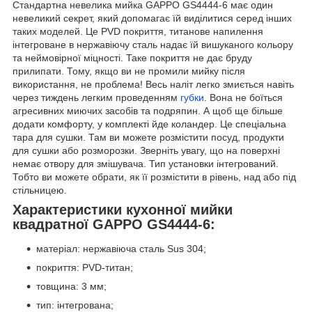
Стандартна невелика мийка GAPPO GS4444-6 має один
невеликий секрет, який допомагає їй виділитися серед інших
таких моделей. Це PVD покриття, титанове напилення
інтегроване в нержавіючу сталь надає їй вишуканого кольору
та неймовірної міцності. Таке покриття не дає бруду
прилипати. Тому, якщо ви не промили мийку після
використання, не проблема! Весь наліт легко змиється навіть
через тиждень легким проведенням
губки
. Вона не боїться
агресивних миючих засобів та подряпин. А щоб ще більше
додати комфорту, у комплекті йде коландер. Це спеціальна
тара для сушки. Там ви можете розмістити посуд, продукти
для сушки або розморозки. Зверніть увагу, що на поверхні
немає отвору для змішувача. Тип установки інтегрований.
Тобто ви можете обрати, як її розмістити в рівень, над або під
стільницею.
Характеристики кухонної мийки
квадратної GAPPO GS4444-6:
матеріал: нержавіюча сталь Sus 304;
покриття: PVD-титан;
товщина: 3 мм;
тип: інтегрована;