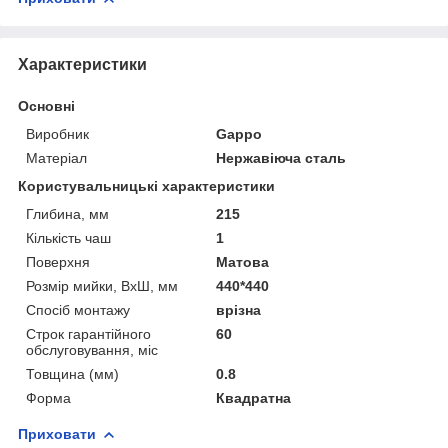
Характеристики
Основні
Виробник
Gappo
Матеріал
Нержавіюча сталь
Користувальницькі характеристики
Глибина, мм
215
Кiлькiсть чаш
1
Поверхня
Матова
Розмiр мийки, ВxШ, мм
440*440
Спосіб монтажу
врізна
Строк гарантійного
60
обслуговування, міс
Товщина (мм)
0.8
Форма
Квадратна
Приховати