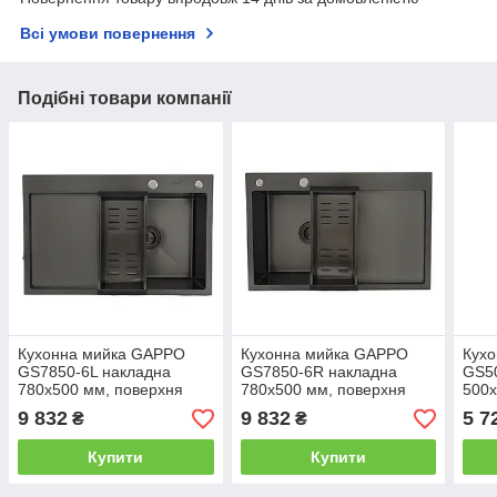
Всі умови повернення
Подібні товари компанії
Кухонна мийка GAPPO
Кухонна мийка GAPPO
Кух
GS7850-6L накладна
GS7850-6R накладна
GS5
780x500 мм, поверхня
780x500 мм, поверхня
500x
PVD, ліва
PVD, права
стал
9 832
9 832
5 7
₴
₴
Купити
Купити