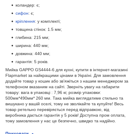
коландер: є;
сифон
: є;
кріплення
: у комплекті;
товщина стінок: 1.5 мм;
глибина: 215 мм;
ширина: 440 мм;
довжина: 440 мм;
гарантія: 5 років.
Мийка GAPPO GS4444-6 для кухні, купити в інтернет-магазині
Flapmarket за найкращими цінами в Україні. Для замовлення
додайте товар у кошик або зв’яжіться з нашим менеджером за
телефоном вказаним на сайті. Зверніть увагу на габарити
товару: вага в упаковці : 7,96 кг, розмір упаковки:
500мм*490мм* 260 мм. Така мийка виглядатиме стильно та
вишукано у вашій оселі, тому не зволікайте та купуйте! Весь
товар ретельно перевіряється перед відправкою, від
виробника дається гарантія у 5 років! Доступна пром оплата,
тому замовлення у нас це безпечно, швидко та надійно.
Приховати