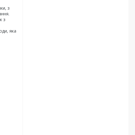
ки, з
ання.
к з
оди, яка