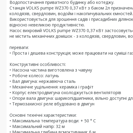
Водопостачання приватного будинку або котеджу.
Станція VOLKS pumpe WZ370 0,37 кВт з баком 2л призначена д
колодязів, свердловин, водойм і накопичувальних ємностей
Використовується для зрошення садів і присадибних ділянок
відносно невеликою продуктивністю.
Насос вихровий VOLKS pumpe WZ370 0,37 кВт застосовуєтьс
не містить механічних домішок - з колодязів, свердловин, в
переваги:
• Проста і дешева конструкція; може працювати на суміші газу
Конструктивні особливості:
• Насосна частина виготовлена з чавуну
• Робоче колесо: латунь
• Вал двигуна: нержавіюча сталь
• Механічне ущільнення: кераміка і графіт
• Корпус електродвигуна охолоджується вентиляторів
• Опори вала двигуна: шарикопідшипники, вільно доступні д
• Термозахисної реле вбудовано в двигун
Основні технічні характеристики:
• Максимальна температура води: + 50 ° С
• Максимальний напір: 32 м
• Максимальна глибина всмоктування: 6 м