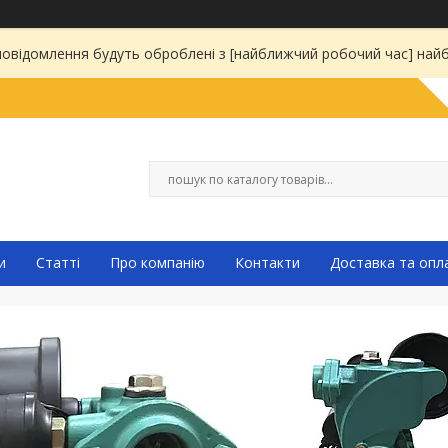
 повідомлення будуть оброблені з [найближчий робочий час] на
и
Статті
Про компанію
Контакти
Доставка та опл