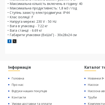
• Максимальна кількість включень в годину: 40
• Максимальна продуктивність: 1,8 м3 / год
• Ступінь захисту електродвигуна: IP44
• Клас ізоляції: F
• Напруга мережі: 230 V - 50 Hz
• Вага в упаковці - 7.22 кг
• Вага станції - 6.69 кг
• Габарити упаковки (ВхШхГ) - 30х28х24 см
Інформація
Каталог т
Головна
Новинки ᐉ
Про нас
Насоси
Відгуки наших покупців
Насосна а
Контакти
Труби
Умови доставки та оплати
Комплектую