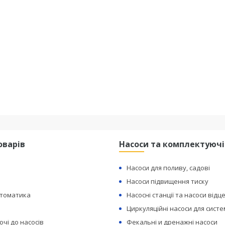
оварів
Насоси та комплектуючі
Насоси для поливу, садові
Насоси підвищення тиску
втоматика
Насосні станції та насоси відц
Циркуляційні насоси для сист
чі до насосів
Фекальні и дренажні насоси