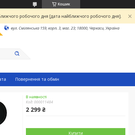
Кошик
йближчого робочого дня [дата найближчого робочого дня].
вул. Смілянська 159, корп. 3, маг. 23; 18000, Черкаси, Україна
ата
Повернення та обмін
В наявності
Код:
000011484
2 299 ₴
Купити