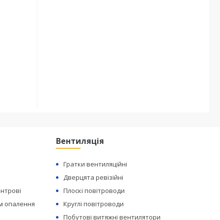
Вентиляція
Гратки вентиляційні
Дверцята ревізійні
ентрові
Плоскі повітроводи
ем опалення
Круглі повітроводи
Побутові витяжні вентилятори