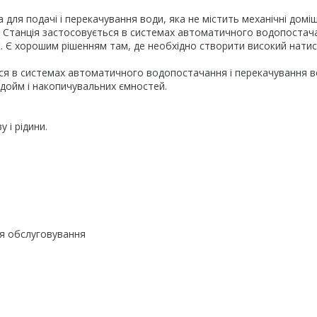
ля подачі і перекачування води, яка не містить механічні доміш
. Станція застосовується в системах автоматичного водопостач
. Є хорошим рішенням там, де необхідно створити високий натис
я в системах автоматичного водопостачання і перекачування в
одойм і накопичувальних ємностей.
 і рідини.
ля обслуговування