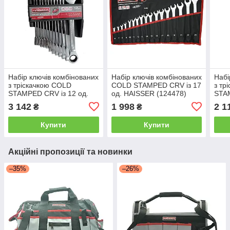
Набір ключів комбінованих
Набір ключів комбінованих
Набі
з тріскачкою COLD
COLD STAMPED CRV із 17
з тр
STAMPED CRV із 12 од.
од. HAISSER (124478)
STAM
HAISSER (48485)
484
3 142
1 998
2 1
₴
₴
Купити
Купити
Акційні пропозиції та новинки
–35%
–26%