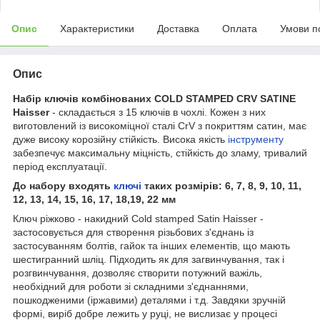
Опис
Характеристики
Доставка
Оплата
Умови п
Опис
Набір ключів комбінованих COLD STAMPED CRV SATINE
Haisser
- складається з 15 ключів в чохлі. Кожен з них
виготовлений із високоміцної сталі
CrV
з покриттям сатин, має
дуже високу корозійну стійкість. Висока якість
інструменту
забезпечує максимальну міцність, стійкість до зламу, тривалий
період експлуатації.
До набору входять
ключі
таких розмірів: 6, 7, 8, 9, 10, 11,
12, 13, 14, 15, 16, 17, 18,19, 22 мм
Ключ ріжково - накидний Cold stamped Satin Haisser -
застосовується для створення різьбових з'єднань із
застосуванням болтів, гайок та інших елементів, що мають
шестигранний шліц. Підходить як для загвинчування, так і
розгвинчування, дозволяє створити потужний важіль,
необхідний для роботи зі складними з'єднаннями,
пошкодженими (іржавими) деталями і т.д. Завдяки зручній
формі, виріб добре лежить у руці, не вислизає у процесі