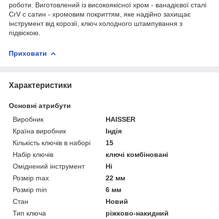
роботи. Виготовлений із високоякісної хром - ванадієвої сталі
CrV с сатин - хромовим покриттям, яке надійно захищає
інструмент від корозії, ключ холодного штампування з
підвіскою.
Приховати
Характеристики
Основні атрибути
Виробник
HAISSER
Країна виробник
Індія
Кількість ключів в наборі
15
Набір ключів
ключі комбіновані
Оміднений інструмент
Ні
Розмір max
22 мм
Розмір min
6 мм
Стан
Новий
Тип ключа
ріжково-накидний