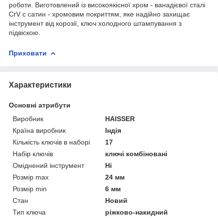
роботи. Виготовлений із високоякісної хром - ванадієвої сталі
CrV с сатин - хромовим покриттям, яке надійно захищає
інструмент від корозії, ключ холодного штампування з
підвіскою.
Приховати
Характеристики
Основні атрибути
Виробник
HAISSER
Країна виробник
Індія
Кількість ключів в наборі
17
Набір ключів
ключі комбіновані
Оміднений інструмент
Ні
Розмір max
24 мм
Розмір min
6 мм
Стан
Новий
Тип ключа
ріжково-накидний