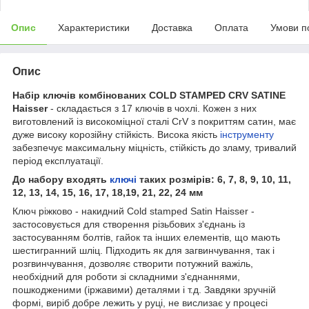
Опис
Характеристики
Доставка
Оплата
Умови п
Опис
Набір ключів комбінованих COLD STAMPED CRV SATINE
Haisser
- складається з 17 ключів в чохлі. Кожен з них
виготовлений із високоміцної сталі
CrV
з покриттям сатин, має
дуже високу корозійну стійкість. Висока якість
інструменту
забезпечує максимальну міцність, стійкість до зламу, тривалий
період експлуатації.
До набору входять
ключі
таких розмірів: 6, 7, 8, 9, 10, 11,
12, 13, 14, 15, 16, 17, 18,19, 21, 22, 24 мм
Ключ ріжково - накидний Cold stamped Satin Haisser -
застосовується для створення різьбових з'єднань із
застосуванням болтів, гайок та інших елементів, що мають
шестигранний шліц. Підходить як для загвинчування, так і
розгвинчування, дозволяє створити потужний важіль,
необхідний для роботи зі складними з'єднаннями,
пошкодженими (іржавими) деталями і т.д. Завдяки зручній
формі, виріб добре лежить у руці, не вислизає у процесі