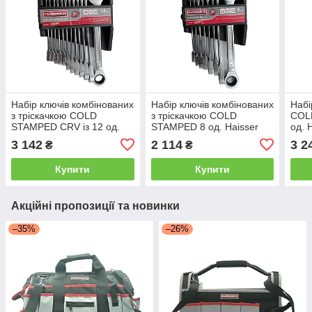
Набір ключів комбінованих
Набір ключів комбінованих
Набі
з тріскачкою COLD
з тріскачкою COLD
COL
STAMPED CRV із 12 од.
STAMPED 8 од. Haisser
од. 
HAISSER (48485)
48484
3 142
2 114
3 2
₴
₴
Купити
Купити
Акційні пропозиції та новинки
–35%
–26%