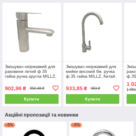
Змішувач неіржавкий для
Змішувач неіржавкий для
Зміш
раковини литий ф.35
мийки високий бік. ручка
рако
гайка ручка кругла MILLZ,
ф.35 гайка MILLZ, Китай
ф.35
Китай 1/10
1/10
1/10
1 0
902,96
933,85
₴
₴
950,48 ₴
983 ₴
1 081
Купити
Купити
Акційні пропозиції та новинки
–5%
–5%