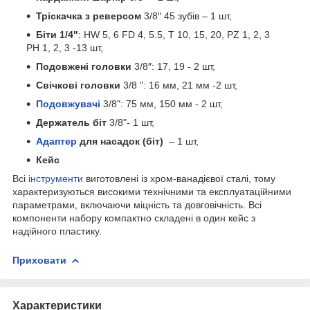
Тріскачка з реверсом
3/8″ 45 зубів – 1 шт,
Біти 1/4"
: HW 5, 6 FD 4, 5.5, T 10, 15, 20, PZ 1, 2, 3
PH 1, 2, 3 -13 шт,
Подовжені головки
3/8″: 17, 19 - 2 шт,
Свічкові головки
3/8 ": 16 мм, 21 мм -2 шт,
Подовжувачі
3/8": 75 мм, 150 мм - 2 шт,
Держатель біт
3/8"- 1 шт,
Адаптер
для насадок (біт)
– 1 шт,
Кейс
Всі
інструменти
виготовлені із хром-ванадієвої сталі, тому
характеризуються високими технічними та експлуатаційними
параметрами, включаючи міцність та довговічність. Всі
компоненти набору компактно складені в один кейс з
надійного пластику.
Приховати
Характеристики