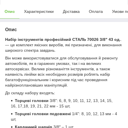
Опис
Характеристики
Доставка
Оплата
Умови п
Опис
Набір інструментів професійний СТАЛЬ 70026 3/8" 43 од.
.
— це комплект якісних виробів, які призначені, для виконання
широкого спектра завдань.
Він може використовуватися для обслуговування й ремонту
автомобілів, як в гаражних умовах, так і на великих
автосервісах. Велике різноманіття інструментів, а також
наявність лінійки всіх необхідних розмірів роблять набір
багатофункціональним і корисним під час проведення
найрізноплановіших маніпуляцій.
До складу набору входять:
Торцеві головки
3/8": 6, 8, 9, 10, 11, 12, 13, 14, 15,
16, 17,18, 19, 21, 22 мм - 15 шт,
Торцеві головки подовжені
1/4": 8, 10, 12, 13 мм - 4
шт,
Карданний шарнір
3/8″ – 1 шт,