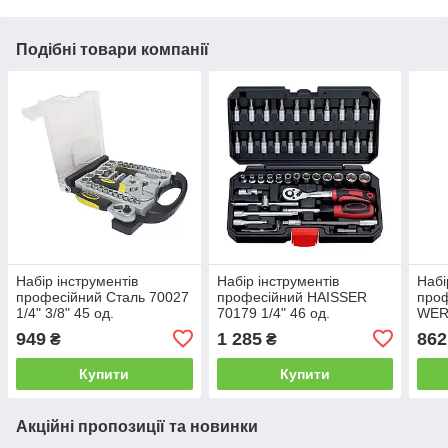
Подібні товари компанії
Набір інструментів
Набір інструментів
Набі
професійний Сталь 70027
професійний HAISSER
проф
1/4" 3/8" 45 од.
70179 1/4" 46 од.
WER
949
1 285
862
₴
₴
Купити
Купити
Акційні пропозиції та новинки