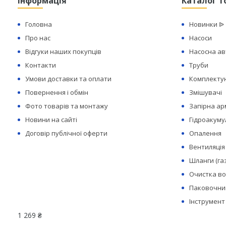
Інформація
Каталог т
Головна
Новинки ᐉ
Про нас
Насоси
Відгуки наших покупців
Насосна а
Контакти
Труби
Умови доставки та оплати
Комплектую
Повернення і обмін
Змішувачі
Фото товарів та монтажу
Запірна а
Новини на сайті
Гідроакуму
Договір публічної оферти
Опалення
Вентиляція
Шланги (га
Очистка в
Паковочний
Інструмент
1 269 ₴