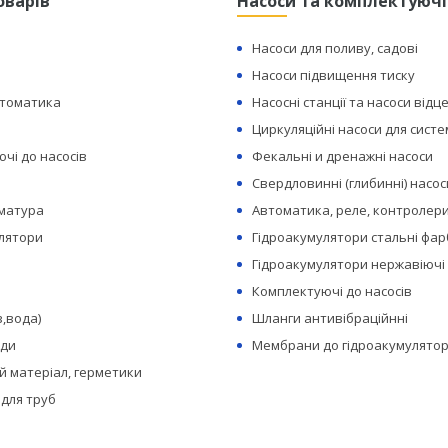
оварів
Насоси та комплектуючі
Насоси для поливу, садові
Насоси підвищення тиску
втоматика
Насосні станції та насоси відц
Циркуляційні насоси для сист
чі до насосів
Фекальні и дренажні насоси
Свердловинні (глибинні) насос
рматура
Автоматика, реле, контролери
лятори
Гідроакумулятори стальні фар
Гідроакумулятори нержавіючі
Комплектуючі до насосів
з,вода)
Шланги антивібраційнні
оди
Мембрани до гідроакумулятор
 матеріал, герметики
 для труб