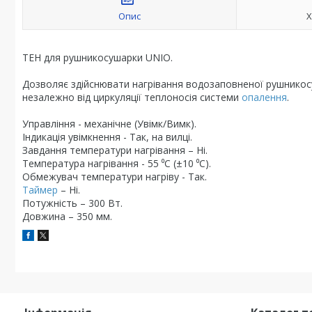
Опис
Х
ТЕН для рушникосушарки UNIO.
Дозволяє здійснювати нагрівання водозаповненої рушникосу
незалежно від циркуляції теплоносія системи
опалення
.
Управління - механічне (Увімк/Вимк).
Індикація увімкнення - Так, на вилці.
Завдання температури нагрівання – Ні.
Температура нагрівання - 55 ⁰С (±10 ⁰С).
Обмежувач температури нагріву - Так.
Таймер
– Ні.
Потужність – 300 Вт.
Довжина – 350 мм.