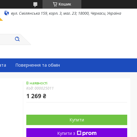
Кошик
вул. Смілянська 159, корп. 3, маг. 23; 18000, Черкаси, Україна
ата
Повернення та обмін
В наявності
Код:
000025011
1 269 ₴
Купити
Купити з