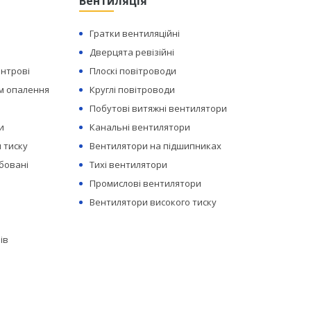
Вентиляція
Гратки вентиляційні
Дверцята ревізійні
ентрові
Плоскі повітроводи
ем опалення
Круглі повітроводи
Побутові витяжні вентилятори
и
Канальні вентилятори
 тиску
Вентилятори на підшипниках
бовані
Тихі вентилятори
Промислові вентилятори
Вентилятори високого тиску
ів