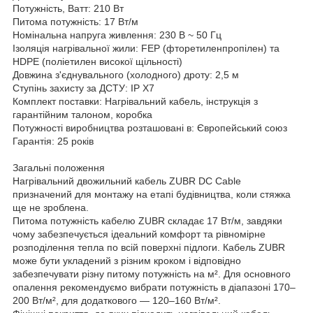
Потужність, Ватт: 210 Вт
Питома потужність: 17 Вт/м
Номінальна напруга живлення: 230 В ~ 50 Гц
Ізоляція нагрівальної жили: FEP (фторетиленпропілен) та
HDPE (поліетилен високої щільності)
Довжина з'єднувального (холодного) дроту: 2,5 м
Ступінь захисту за ДСТУ: IP X7
Комплект поставки: Нагрівальний кабель, інструкція з
гарантійним талоном, коробка
Потужності виробництва розташовані в: Європейський союз
Гарантія: 25 років
Загальні положення
Нагрівальний двожильний кабель ZUBR DC Cable
призначений для монтажу на етапі будівництва, коли стяжка
ще не зроблена.
Питома потужність кабелю ZUBR складає 17 Вт/м, завдяки
чому забезпечується ідеальний комфорт та рівномірне
розподілення тепла по всій поверхні підлоги. Кабель ZUBR
може бути укладений з різним кроком і відповідно
забезпечувати різну питому потужність на м². Для основного
опалення рекомендуємо вибрати потужність в діапазоні 170–
200 Вт/м², для додаткового — 120–160 Вт/м².