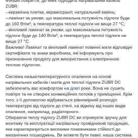
Фінішні покриття, до яких підходить нагрівальний кабель
ZUBR:
--керамічна плитка, керамограніт, натуральний камінь;
--ламінат за умови, що максимальна потужність підлоги буде
до 160 Вт/м², а температура теплої підлоги не вище 27 °C;
--вініловий ламінат за умови, що максимальна потужність
підлоги буде до 140 Вт/м², а температура теплої підлоги не
вище 27 °C.
Важливо! Ламінат та вініловий ламінат повинні мати відповідні
сертифікати та знаки виробника, які інформують про
призначення продукту для використання з електричною
теплою підлогою.
Система низькотемпературного опалення на основі
нагрівальних кабелів і матів для теплої підлоги ZUBR DC
забезпечить вас комфортом на
довгі
роки. Вона не сушить
повітря та не створює конвекційних потоків у приміщенні. Крім
того, з її допомогою відбувається рівномірний розподіл
температури від підлоги до стелі, на відміну від інших видів
опалення, наприклад, радіаторного.
Обираючи теплу підлогу ZUBR DC ви отримуєте зручну для
монтажу та експлуатації нагрівальну провідникові продукцію,
яка характеризується високими показниками стійкості до
механічних пошкоджень. Ви можете бути певні: наша система