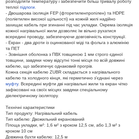
розподіляти температуру і забезпечити більш тривалу роботу
теплої
підлоги
.
- Двошарова ізоляція FEP (фторетиленпропілен) та HDPE
(поліетилен високої щільності) на кожній жилі надійно
захищає кабель при згинанні під час укладки. Окрема ізоляція
кожної нагрівальної жили дозволяє їм вільно рухатися
всередині проводу, забезпечуючи довговічність конструкції.
- Екран - два дроти із оцинкованої міді та фольга з алюмінію
та ПЕТ
- Зовнішня оболонка з ПВХ товщиною 1 мм строго єдиної
товщини, завдяки чому відсутні тонкі місця по всій довжині
кабелю, що забезпечує однаковий прогрів.
Кожна секція кабелю ZUBR складається з нагрівального
кабелю та холодного кінця, які герметично з'єднані через
муфту
. Всередині муфти дві нагрівальні жили та екран чітко
зафіксовані на своїх місцях завдяки спеціальному
діелектричному ізолятору.
Технічні характеристики
Тип продукту: Нагрівальний кабель
Тип кабелю: Двожильний екранований
Площа укладки, м²: 1,6 м² з кроком 12,5 см, або 1,3 м² з
кроком 10 см
Довжина бухти кабелю: 12,5 м