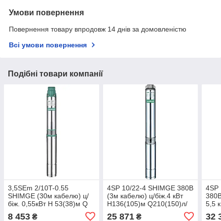
Умови повернення
Повернення товару впродовж 14 днів за домовленістю
Всі умови повернення
Подібні товари компанії
3,5SЕm 2/10T-0.55
4SP 10/22-4 SHIMGE 380В
4SP 
SHIMGE (30м кабелю) ц/
(3м кабелю) ц/біж.4 кВт
380В
біж. 0,55кВт Н 53(38)м Q
Н136(105)м Q210(150)л/
5,5 
60(40)л/хв Ø89мм {1}
хв НАС+ДВИГ+ПУЛЬТ
Q210
8 453
25 871
32 
₴
₴
НАС