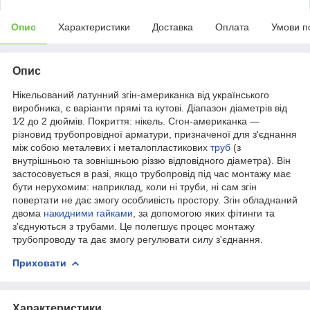
Опис
Характеристики
Доставка
Оплата
Умови п
Опис
Нікельований латунний згін-американка від українського
виробника, є варіанти прямі та кутові. Діапазон діаметрів від
1⁄2 до 2 дюймів. Покриття: нікель. Сгон-американка —
різновид трубопровідної арматури, призначеної для з'єднання
між собою металевих і металопластикових
труб
(з
внутрішньою та зовнішньою різзю відповідного діаметра). Він
застосовується в разі, якщо трубопровід під час монтажу має
бути нерухомим: наприклад, коли ні труби, ні сам згін
повертати не дає змогу особливість простору. Згін обладнаний
двома
накидними гайками
, за допомогою яких фітинги та
з'єднуються з трубами. Це полегшує процес монтажу
трубопроводу та дає змогу регулювати силу з'єднання.
Приховати
Характеристики