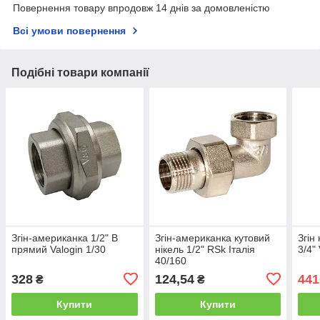
Повернення товару впродовж 14 днів за домовленістю
Всі умови повернення
Подібні товари компанії
Згін-американка 1/2" В
Згін-американка кутовий
Згін
прямий Valogin 1/30
нікель 1/2" RSk Італія
3/4"
40/160
328
124,54
441
₴
₴
Купити
Купити