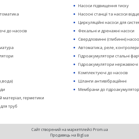
Насоси підвищення тиску
втоматика
Насосні станції та насоси відц
Циркуляційні насоси для сист
чі до насосів
Фекальні и дренажні насоси
Свердловинні (глибинні) насос
рматура
Автоматика, реле, контролери
лятори
Гідроакумулятори стальні фар
Гідроакумулятори нержавіючі
Комплектуючі до насосів
з,вода)
Шланги антивібраційнні
оди
Мембрани до гідроакумулятор
 матеріал, герметики
 для труб
Сайт створений на маркетплейсі
Prom.ua
Продавець на Bigl.ua