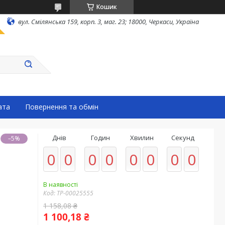
Кошик
вул. Смілянська 159, корп. 3, маг. 23; 18000, Черкаси, Україна
ата
Повернення та обмін
Днів
Годин
Хвилин
Секунд
–5%
0
0
0
0
0
0
0
0
В наявності
Код:
ТР-00025555
1 158,08 ₴
1 100,18 ₴