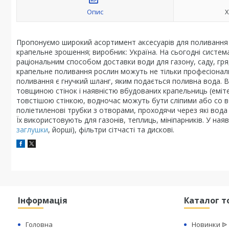
Опис
Х
Пропонуємо широкий асортимент аксесуарів для поливання (
крапельне зрошення; виробник: Україна. На сьогодні систе
раціональним способом доставки води для газону, саду, гря
крапельне поливання рослин можуть не тільки професіонал
поливання є гнучкий шланг, яким подається поливна вода. В
товщиною стінок і наявністю вбудованих крапельниць (емітер
товстішою стінкою, водночас можуть бути сліпими або со в
поліетиленові трубки з отворами, проходячи через які вод
Їх використовують для газонів, теплиць, мініпарників. У ная
заглушки
, йорші), фільтри сітчасті та дискові.
Інформація
Каталог т
Головна
Новинки ᐉ