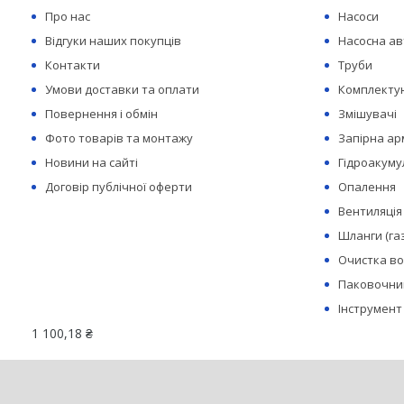
Про нас
Насоси
Відгуки наших покупців
Насосна а
Контакти
Труби
Умови доставки та оплати
Комплектую
Повернення і обмін
Змішувачі
Фото товарів та монтажу
Запірна а
Новини на сайті
Гідроакуму
Договір публічної оферти
Опалення
Вентиляція
Шланги (га
Очистка в
Паковочний
Інструмент
1 100,18 ₴