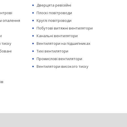
Дверцята ревізійні
ентрові
Плоскі повітроводи
ем опалення
Круглі повітроводи
Побутові витяжні вентилятори
и
Канальні вентилятори
 тиску
Вентилятори на підшипниках
бовані
Тихі вентилятори
Промислові вентилятори
Вентилятори високого тиску
ів