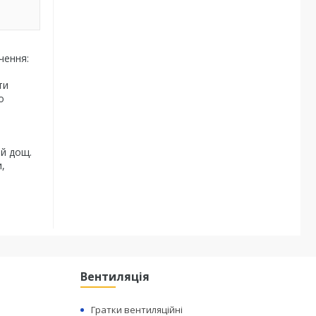
чення:
ти
о
ий дощ.
и,
Вентиляція
Гратки вентиляційні