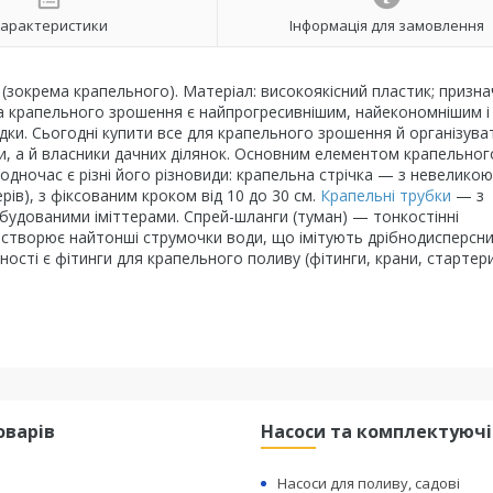
арактеристики
Інформація для замовлення
зокрема крапельного). Матеріал: високоякісний пластик; призна
ма крапельного зрошення є найпрогресивнішим, найекономнішим і
дки. Сьогодні купити все для крапельного зрошення й організува
и, а й власники дачних ділянок. Основним елементом крапельног
одночас є різні його різновиди: крапельна стрічка — з невеликою
ів), з фіксованим кроком від 10 до 30 см.
Крапельні
трубки
— з
будованими іміттерами. Спрей-шланги (туман) — тонкостінні
а створює найтонші струмочки води, що імітують дрібнодисперсн
вності є фітинги для крапельного поливу (фітинги, крани, стартер
оварів
Насоси та комплектуючі
Насоси для поливу, садові