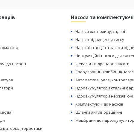
оварів
Насоси та комплектуючі
Насоси для поливу, садові
Насоси підвищення тиску
втоматика
Насосні станції та насоси відц
Циркуляційні насоси для сист
чі до насосів
Фекальні и дренажні насоси
Свердловинні (глибинні) насос
рматура
Автоматика, реле, контролери
лятори
Гідроакумулятори стальні фар
Гідроакумулятори нержавіючі
Комплектуючі до насосів
з,вода)
Шланги антивібраційнні
оди
Мембрани до гідроакумулятор
 матеріал, герметики