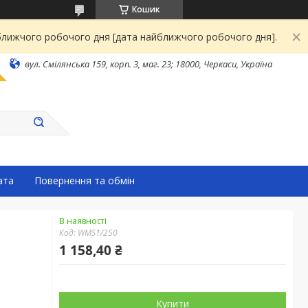
Кошик
йближчого робочого дня [дата найближчого робочого дня].
вул. Смілянська 159, корп. 3, маг. 23; 18000, Черкаси, Україна
ата
Повернення та обмін
В наявності
Код:
WMS1/250
1 158,40 ₴
Купити