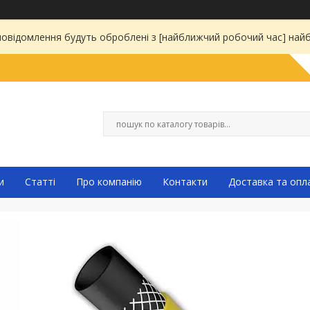
 повідомлення будуть оброблені з [найближчий робочий час] на
и
Статті
Про компанію
Контакти
Доставка та опл