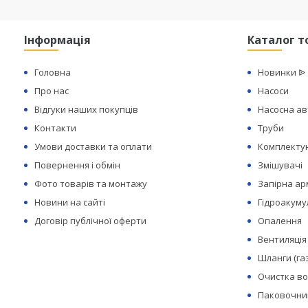
Інформація
Каталог т
Головна
Новинки ᐉ
Про нас
Насоси
Відгуки наших покупців
Насосна а
Контакти
Труби
Умови доставки та оплати
Комплектую
Повернення і обмін
Змішувачі
Фото товарів та монтажу
Запірна а
Новини на сайті
Гідроакуму
Договір публічної оферти
Опалення
Вентиляція
Шланги (га
Очистка в
Паковочний