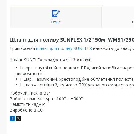
Опис
Х
Шланг для поливу SUNFLEX 1/2" 50м, WMS1/25
Тришаровий
шланг для поливу
SUNFLEX
належить до класу с
Шланг SUNFLEX складається з 3-х шарів:
I шар – внутрішній, з чорного ПВХ, який запобігає нар
випромінення.
II шар – армуючий, хрестоподібне обплетення поліест
III шар – зовнішній, зм'якого ПВХ яскравого жовтого к
Робочий тиск: 8 Bar
Робоча температура: -10°С ... +50°С
Немістить кадмію
Вироблено в ЄС.