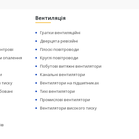
Вентиляція
Гратки вентиляційні
Дверцята ревізійні
ентрові
Плоскі повітроводи
ем опалення
Круглі повітроводи
Побутові витяжні вентилятори
и
Канальні вентилятори
 тиску
Вентилятори на підшипниках
бовані
Тихі вентилятори
Промислові вентилятори
Вентилятори високого тиску
ів