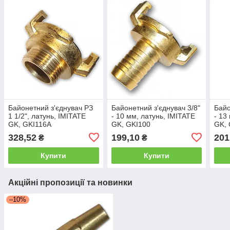
Байонетний з'єднувач РЗ
Байонетний з'єднувач 3/8"
Байо
1 1/2", латунь, IMITATE
- 10 мм, латунь, IMITATE
- 13
GK, GKI116A
GK, GKI100
GK, 
328,52
199,10
201
₴
₴
Купити
Купити
Акційні пропозиції та новинки
–10%