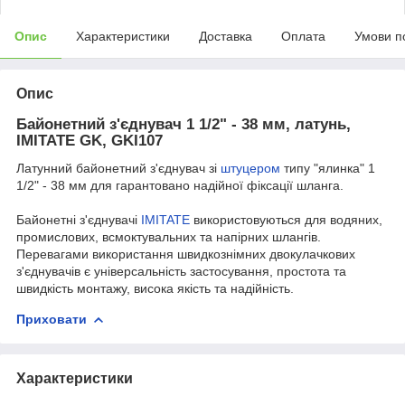
Опис
Характеристики
Доставка
Оплата
Умови п
Опис
Байонетний з'єднувач 1 1/2" - 38 мм, латунь,
IMITATE GK, GKI107
Латунний байонетний з'єднувач зі
штуцером
типу "ялинка" 1
1/2" - 38 мм для гарантовано надійної фіксації шланга.
Байонетні з'єднувачі
IMITATE
використовуються для водяних,
промислових, всмоктувальних та напірних шлангів.
Перевагами використання швидкознімних двокулачкових
з'єднувачів є універсальність застосування, простота та
швидкість монтажу, висока якість та надійність.
Приховати
Характеристики