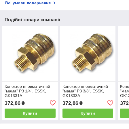
Всі умови повернення
Подібні товари компанії
Конектор пневматичний
Конектор пневматичний
Коне
"мама" РЗ 1/4", ESSK,
"мама" РЗ 3/8", ESSK,
"мам
GK1331A
GK1333A
GK1
372,86
372,86
372
₴
₴
Купити
Купити