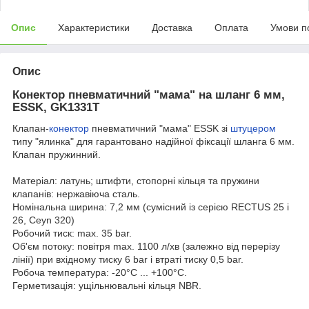
Опис
Характеристики
Доставка
Оплата
Умови п
Опис
Конектор пневматичний "мама" на шланг 6 мм,
ESSK, GK1331T
Клапан-
конектор
пневматичний "мама" ESSK зі
штуцером
типу "ялинка" для гарантовано надійної фіксації шланга 6 мм.
Клапан пружинний.
Матеріал: латунь; штифти, стопорні кільця та пружини
клапанів: нержавіюча сталь.
Номінальна ширина: 7,2 мм (сумісний із серією RECTUS 25 і
26, Ceyn 320)
Робочий тиск: max. 35 bar.
Об'єм потоку: повітря max. 1100 л/хв (залежно від перерізу
лінії) при вхідному тиску 6 bar і втраті тиску 0,5 bar.
Робоча температура: -20°C ... +100°C.
Герметизація: ущільнювальні кільця NBR.