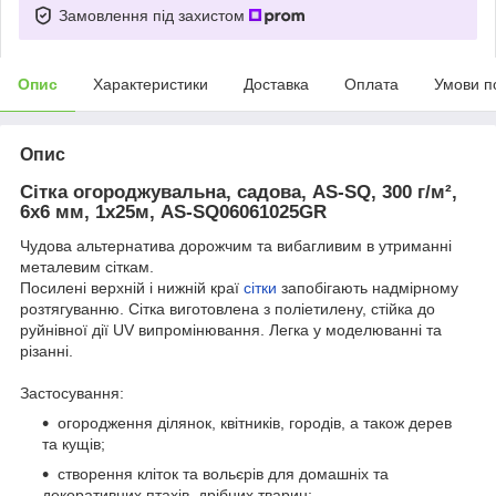
Замовлення під захистом
Опис
Характеристики
Доставка
Оплата
Умови п
Опис
Сітка огороджувальна, садова, AS-SQ, 300 г/м²,
6x6 мм, 1x25м, AS-SQ06061025GR
Чудова альтернатива дорожчим та вибагливим в утриманні
металевим сіткам.
Посилені верхній і нижній краї
сітки
запобігають надмірному
розтягуванню. Сітка виготовлена з поліетилену, стійка до
руйнівної дії UV випромінювання. Легка у моделюванні та
різанні.
Застосування:
огородження ділянок, квітників, городів, а також дерев
та кущів;
створення кліток та вольєрів для домашніх та
декоративних птахів, дрібних тварин;