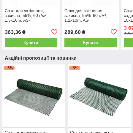
Сітка для затінення,
Сітка для затінення,
Сітк
захисна, 55%, 60 г/м²,
захисна, 55%, 60 г/м²,
садо
1,5x10m, AS-
1,2x10m, AS-
10х1
CO6015010GR/P
CO6012010GR/P
SQ1
3 6
363,36
289,60
₴
₴
3 867
Купити
Купити
Акційні пропозиції та новинки
–5%
–5%
Сітка огороджувальна,
Сітка огороджувальна,