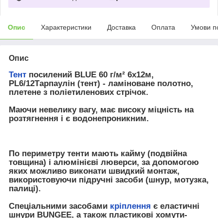
Опис
Характеристики
Доставка
Оплата
Умови п
Опис
Тент
посилений BLUE 60 г/м² 6х12м,
PL6/12Тарпаулін (тент) - ламіноване полотно,
плетене з поліетиленових стрічок.
Маючи невелику вагу, має високу міцність на
розтягнення і є водонепроникним.
По периметру тенти мають кайму (подвійна
товщина) і алюмінієві люверси, за допомогою
яких можливо виконати швидкий монтаж,
використовуючи підручні засоби (шнур, мотузка,
палиці).
Спеціальними засобами
кріплення
є еластичні
шнури BUNGEE, а також пластикові хомути-