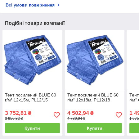
Всі умови повернення
Подібні товари компанії
Тент посилений BLUE 60
Тент посилений BLUE 60
Тент
г/м² 12х15м, PL12/15
г/м² 12х18м, PL12/18
г/м²
3 752,81
4 502,94
1 4
₴
₴
3 950,32 ₴
4 739,94 ₴
1 575
Купити
Купити