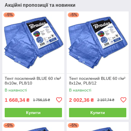
Акційні пропозиції та новинки
–5%
–5%
Тент посилений BLUE 60 г/м²
Тент посилений BLUE 60 г/м²
8х10м, PL8/10
8х12м, PL8/12
В наявності
В наявності
1 668,34
2 002,36
₴
₴
1 756,15 ₴
2 107,74 ₴
Купити
Купити
–5%
–5%