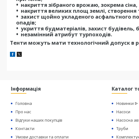
накриття зібраного врожаю, зокрема сіна,
накриття великих площ землі, створення 
захист щойно укладеного асфальтного п
опадів;
укриття будматеріалів, захист будівель, 
незамінний атрибут турпоходів.
Тенти можуть мати технологічний допуск в ро
Інформація
Каталог т
Головна
Новинки ᐉ
Про нас
Насоси
Відгуки наших покупців
Насосна а
Контакти
Труби
Умови доставки та оплати
Комплектую