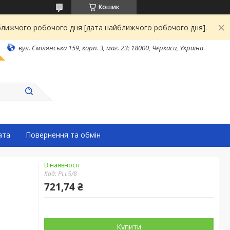
Кошик
йближчого робочого дня [дата найближчого робочого дня].
вул. Смілянська 159, корп. 3, маг. 23; 18000, Черкаси, Україна
ата
Повернення та обмін
В наявності
Код:
PLL5/8
721,74 ₴
Купити