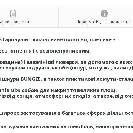
арактеристики
Інформація для замовлення
/8Тарпаулін - ламіноване полотно, плетене з
 розтягнення і є водонепроникним.
вщина) і алюмінієві люверси, за допомогою яких
вуючи підручні засоби (шнур, мотузка, палиці)
і шнури BUNGEE, а також пластикові хомути-стяжк
нтів між собою для накриття великих площ.
ів від сонця, атмосферних опадів, а також від оч
широке застосування в багатьох сферах діяльност
лів, кузовів вантажних автомобілів, напівпричепів