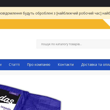
 повідомлення будуть оброблені з [найближчий робочий час] на
и
Статті
Про компанію
Контакти
Доставка та опл