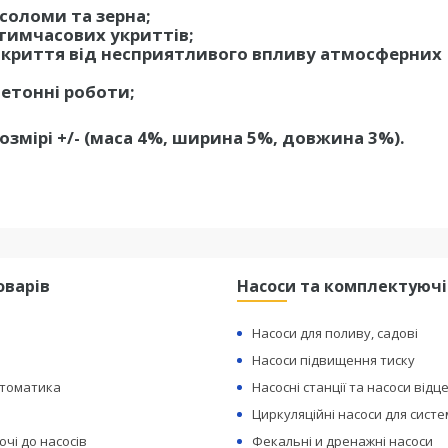
 соломи та зерна;
тимчасових укриттів;
окриття від несприятливого впливу атмосферних
бетонні роботи;
змірі +/- (маса 4%, ширина 5%, довжина 3%).
оварів
Насоси та комплектуючі
Насоси для поливу, садові
Насоси підвищення тиску
втоматика
Насосні станції та насоси відц
Циркуляційні насоси для сист
чі до насосів
Фекальні и дренажні насоси