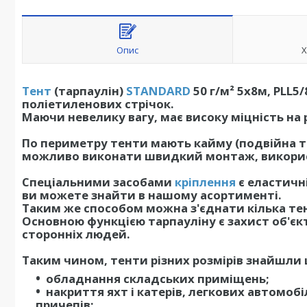
Опис
Х
Тент
(тарпаулін)
STANDARD
50 г/м² 5х8м, PLL5
поліетиленових стрічок.
Маючи невелику вагу, має високу міцність на
По периметру тенти мають кайму (подвійна то
можливо виконати швидкий монтаж, використо
Спеціальними засобами
кріплення
є еластичн
ви можете знайти в нашому асортименті.
Таким же способом можна з'єднати кілька те
Основною функцією тарпауліну є захист об'єкт
сторонніх людей.
Таким чином, тенти різних розмірів знайшли 
обладнання складських приміщень;
накриття яхт і катерів, легкових автомобі
причепів;