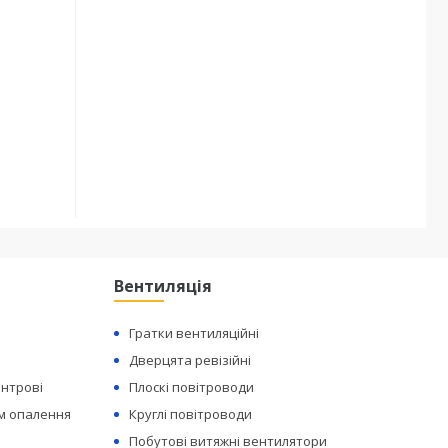
Вентиляція
Гратки вентиляційні
Дверцята ревізійні
ентрові
Плоскі повітроводи
ем опалення
Круглі повітроводи
Побутові витяжні вентилятори