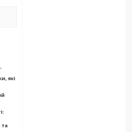
.
и, які
ей
і:
 та