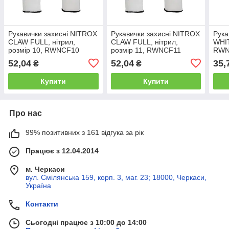
Рукавички захисні NITROX
Рукавички захисні NITROX
Рука
CLAW FULL, нітрил,
CLAW FULL, нітрил,
WHIT
розмір 10, RWNCF10
розмір 11, RWNCF11
RW
52,04
52,04
35,
₴
₴
Купити
Купити
Про нас
99% позитивних з 161 відгука за рік
Працює з 12.04.2014
м. Черкаси
вул. Смілянська 159, корп. 3, маг. 23; 18000, Черкаси,
Україна
Контакти
Сьогодні працює з 10:00 до 14:00