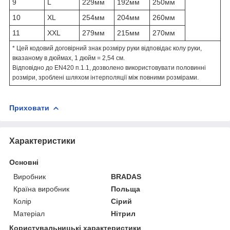
9
L
229мм
192мм
250мм
10
XL
254мм
204мм
260мм
11
XXL
279мм
215мм
270мм
* Цей кодовий договірний знак розміру руки відповідає колу руки,
вказаному в дюймах, 1 дюйм = 2,54 см.
Відповідно до EN420 п.1.1, дозволено використовувати половинні
розміри, зроблені шляхом інтерполяції між повними розмірами.
Приховати
Характеристики
Основні
Виробник
BRADAS
Країна виробник
Польща
Колір
Сірий
Матеріал
Нітрил
Користувальницькі характеристики