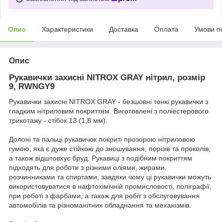
Опис
Характеристики
Доставка
Оплата
Умови п
Опис
Рукавички захисні NITROX GRAY нітрил, розмір
9, RWNGY9
Рукавички захисні NITROX GRAY - безшовні тонкі рукавички з
гладким нітриловим покриттям. Виготовлені з поліестерового
трикотажу - стібок 13 (1,8 мм).
Долоні та пальці рукавичок покриті прозорою нітриловою
гумою, яка є дуже стійкою до зношування, порізів та проколів,
а також відштовхує бруд. Рукавиці з подібним покриттям
підходять для роботи з різними оліями, жирами,
розчинниками та спиртами, завдяки чому ці рукавички можуть
використовуватися в нафтохімічній промисловості, поліграфії,
при роботі з фарбами, а також для робіт з обслуговування
автомобілів та різноманітних обладнання та механізмів.