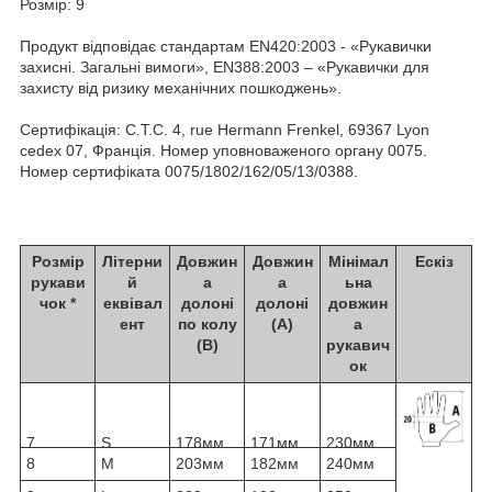
Розмір: 9
Продукт відповідає стандартам EN420:2003 - «Рукавички
захисні. Загальні вимоги», EN388:2003 – «Рукавички для
захисту від ризику механічних пошкоджень».
Сертифікація: C.T.C. 4, rue Hermann Frenkel, 69367 Lyon
cedex 07, Франція. Номер уповноваженого органу 0075.
Номер сертифіката 0075/1802/162/05/13/0388.
Розмір
Літерни
Довжин
Довжин
Мінімал
Ескіз
рукави
й
а
а
ьна
чок *
еквівал
долоні
долоні
довжин
ент
по колу
(А)
а
(В)
рукавич
ок
7
S
178мм
171мм
230мм
8
M
203мм
182мм
240мм