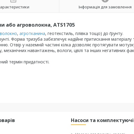
арактеристики
Інформація для замовлення
ни або агроволокна, ATS1705
оволокно
,
агротканина
, геотекстиль, плівка тощо) до ґрунту.
ґрунті. Форма тризуба забезпечує надійне притискання матеріалу 
ню. Отвір у наземній частині кілка дозволяє протягувати мотузк
, механічних навантажень, вологи, цвілі та інших негативних фак
ий термін придатності.
оварів
Насоси та комплектуючі