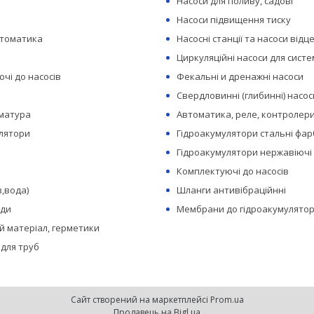
Насоси для поливу, садові
Насоси підвищення тиску
втоматика
Насосні станції та насоси відц
Циркуляційні насоси для сист
чі до насосів
Фекальні и дренажні насоси
Свердловинні (глибинні) насос
рматура
Автоматика, реле, контролери
лятори
Гідроакумулятори стальні фар
Гідроакумулятори нержавіючі
Комплектуючі до насосів
з,вода)
Шланги антивібраційнні
оди
Мембрани до гідроакумулятор
 матеріал, герметики
 для труб
Сайт створений на маркетплейсі
Prom.ua
Продавець на Bigl.ua