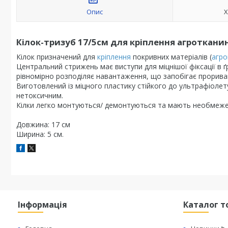
Опис
Х
Кілок-тризуб 17/5см для кріплення агроткани
Кілок призначений для
кріплення
покривних матеріалів (
агр
Центральний стрижень має виступи для міцнішої фіксації в 
рівномірно розподіляє навантаження, що запобігає прориван
Виготовлений із міцного пластику стійкого до ультрафіолету
нетоксичним.
Кілки легко монтуються/ демонтуються та мають необмежен
Довжина: 17 см
Ширина: 5 см.
Інформація
Каталог т