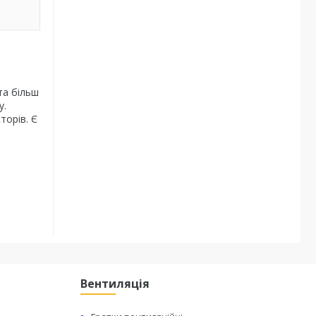
та більш
у.
торів. Є
Вентиляція