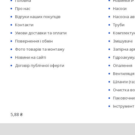
Головна
Новинки ᐉ
Про нас
Насоси
Відгуки наших покупців
Насосна а
Контакти
Труби
Умови доставки та оплати
Комплектую
Повернення і обмін
Змішувачі
Фото товарів та монтажу
Запірна а
Новини на сайті
Гідроакуму
Договір публічної оферти
Опалення
Вентиляція
Шланги (га
Очистка в
Паковочний
Інструмент
5,88 ₴