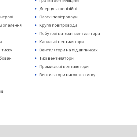
Гратки вентиляційні
Дверцята ревізійні
ентрові
Плоскі повітроводи
ем опалення
Круглі повітроводи
Побутові витяжні вентилятори
и
Канальні вентилятори
 тиску
Вентилятори на підшипниках
бовані
Тихі вентилятори
Промислові вентилятори
Вентилятори високого тиску
ів