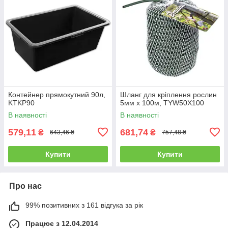
Контейнер прямокутний 90л,
Шланг для кріплення рослин
KTKP90
5мм х 100м, TYW50X100
В наявності
В наявності
579,11
681,74
₴
₴
643,46 ₴
757,48 ₴
Купити
Купити
Про нас
99% позитивних з 161 відгука за рік
Працює з 12.04.2014