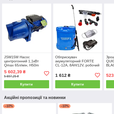
JSW15M Насос
Обприскувач
Зрош
центрогонний 1,1кВт
акумуляторний FORTE
QUIC
Qmax 65л/мін, H50m
CL-12A, 8АН/12V, робочий
BLA
toНАСОСИ
тиск 2-4Bar, об'єм 12 л,
5 602,39
₴
вага 6,5 кг
1 612
523
₴
5 897,25 ₴
Купити
Купити
Акційні пропозиції та новинки
–10%
–10%