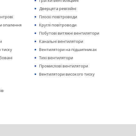
Гратки вентиляційні
Дверцята ревізійні
ентрові
Плоскі повітроводи
ем опалення
Круглі повітроводи
Побутові витяжні вентилятори
и
Канальні вентилятори
 тиску
Вентилятори на підшипниках
бовані
Тихі вентилятори
Промислові вентилятори
Вентилятори високого тиску
ів