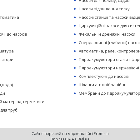
Насоси для поливу, садові
Насоси підвищення тиску
втоматика
Насосні станції та насоси відц
Циркуляційні насоси для сист
чі до насосів
Фекальні и дренажні насоси
Свердловинні (глибинні) насос
рматура
Автоматика, реле, контролери
лятори
Гідроакумулятори стальні фар
Гідроакумулятори нержавіючі
Комплектуючі до насосів
з,вода)
Шланги антивібраційнні
оди
Мембрани до гідроакумулятор
 матеріал, герметики
 для труб
Сайт створений на маркетплейсі
Prom.ua
Продавець на Bigl.ua