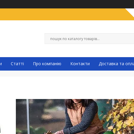
и
Статті
Про компанію
Контакти
Доставка та опл