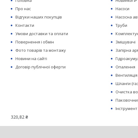
Головна
Новинки ᐉ
Про нас
Насоси
Відгуки наших покупців
Насосна а
Контакти
Труби
Умови доставки та оплати
Комплектую
Повернення і обмін
Змішувачі
Фото товарів та монтажу
Запірна а
Новини на сайті
Гідроакуму
Договір публічної оферти
Опалення
Вентиляція
Шланги (га
Очистка в
Паковочний
Інструмент
320,82 ₴