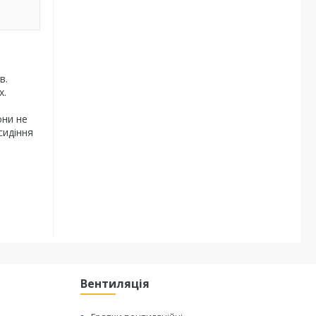
в.
х.
они не
сидіння
Вентиляція