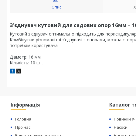
Опис
Х
З'єднувач кутовий для садових опор 16мм – 10
Кутовий з'єднувач оптимально підходить для перпендикуляр
Комбінуючи різноманітні з’єднувачі з опорами, можна створи
потребам користувача.
Діаметр: 16 мм
Кількість: 10 шт.
Інформація
Каталог т
Головна
Новинки ᐉ
Про нас
Насоси
Відгуки наших покупців
Насосна а