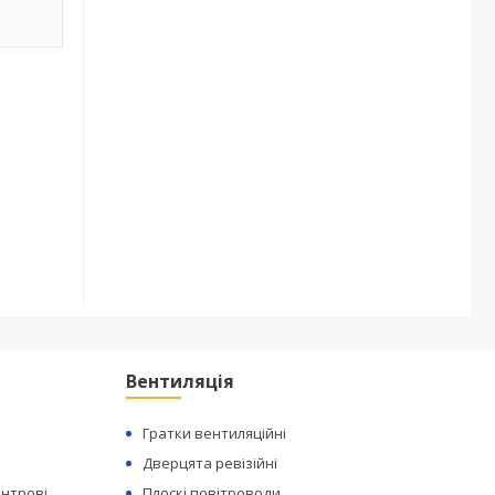
Вентиляція
Гратки вентиляційні
Дверцята ревізійні
ентрові
Плоскі повітроводи