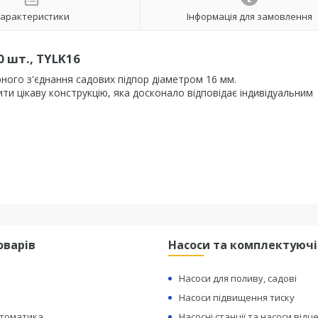
арактеристики
Інформація для замовлення
 шт., TYLK16
ного з'єднання садових підпор діаметром 16 мм.
ти цікаву конструкцію, яка досконало відповідає індивідуальним
оварів
Насоси та комплектуючі
Насоси для поливу, садові
Насоси підвищення тиску
втоматика
Насосні станції та насоси відц