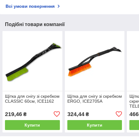
Всі умови повернення
Подібні товари компанії
Щітка для снігу зі скребком
Щітка для снігу зі скребком
Щітк
CLASSIC 60см, ICE1162
ERGO, ICE2705A
скре
TEL
219,46
324,44
466
₴
₴
Купити
Купити