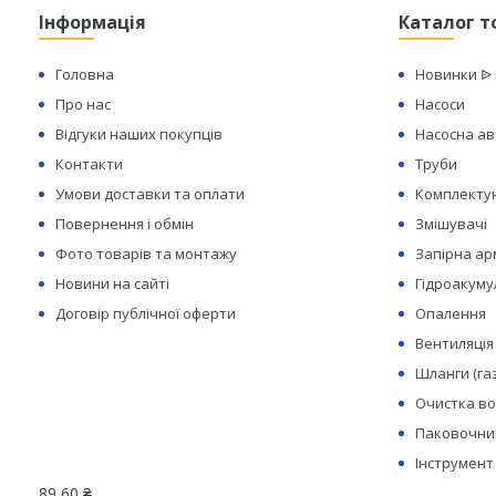
Інформація
Каталог т
Головна
Новинки ᐉ
Про нас
Насоси
Відгуки наших покупців
Насосна а
Контакти
Труби
Умови доставки та оплати
Комплектую
Повернення і обмін
Змішувачі
Фото товарів та монтажу
Запірна а
Новини на сайті
Гідроакуму
Договір публічної оферти
Опалення
Вентиляція
Шланги (га
Очистка в
Паковочний
Інструмент
89,60 ₴