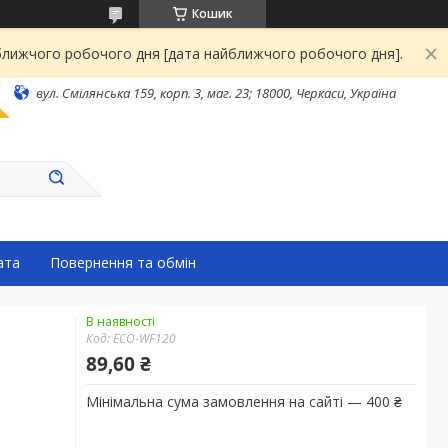
Кошик
йближчого робочого дня [дата найближчого робочого дня].
вул. Смілянська 159, корп. 3, маг. 23; 18000, Черкаси, Україна
ата
Повернення та обмін
В наявності
Код:
ECO-WF120
89,60 ₴
Мінімальна сума замовлення на сайті — 400 ₴