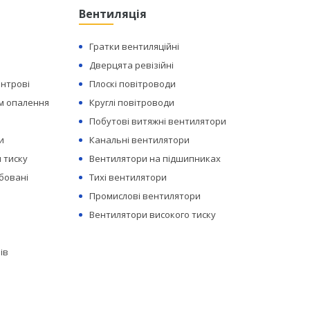
Вентиляція
Гратки вентиляційні
Дверцята ревізійні
ентрові
Плоскі повітроводи
ем опалення
Круглі повітроводи
Побутові витяжні вентилятори
и
Канальні вентилятори
 тиску
Вентилятори на підшипниках
бовані
Тихі вентилятори
Промислові вентилятори
Вентилятори високого тиску
ів