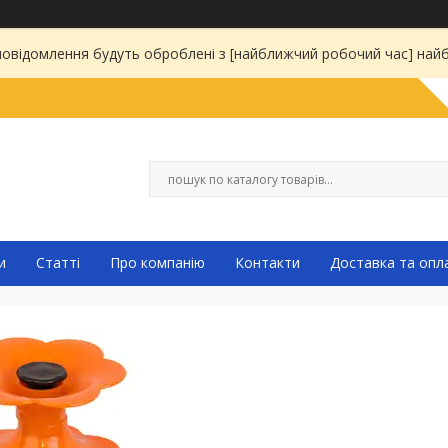
 повідомлення будуть оброблені з [найближчий робочий час] на
и
Статті
Про компанію
Контакти
Доставка та опл