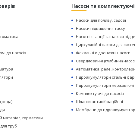
оварів
Насоси та комплектуючі
Насоси для поливу, садові
Насоси підвищення тиску
втоматика
Насосні станції та насоси відц
Циркуляційні насоси для сист
чі до насосів
Фекальні и дренажні насоси
Свердловинні (глибинні) насос
рматура
Автоматика, реле, контролери
лятори
Гідроакумулятори стальні фар
Гідроакумулятори нержавіючі
Комплектуючі до насосів
з,вода)
Шланги антивібраційнні
оди
Мембрани до гідроакумулятор
 матеріал, герметики
 для труб