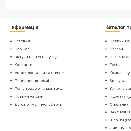
Інформація
Каталог т
Головна
Новинки ᐉ
Про нас
Насоси
Відгуки наших покупців
Насосна а
Контакти
Труби
Умови доставки та оплати
Комплектую
Повернення і обмін
Змішувачі
Фото товарів та монтажу
Запірна а
Новини на сайті
Гідроакуму
Договір публічної оферти
Опалення
Вентиляція
Шланги (га
Очистка в