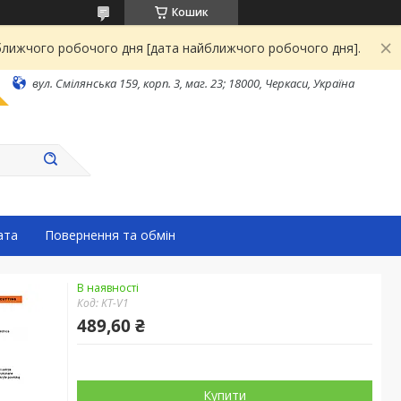
Кошик
йближчого робочого дня [дата найближчого робочого дня].
вул. Смілянська 159, корп. 3, маг. 23; 18000, Черкаси, Україна
ата
Повернення та обмін
В наявності
Код:
KT-V1
489,60 ₴
Купити