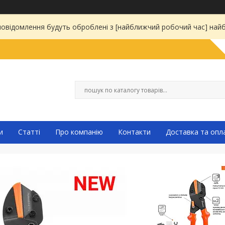
 повідомлення будуть оброблені з [найближчий робочий час] на
и
Статті
Про компанію
Контакти
Доставка та опл