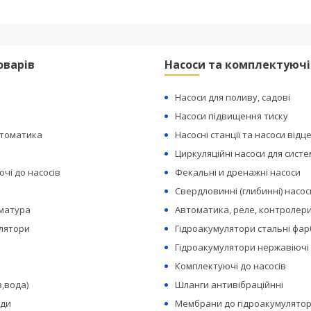
оварів
Насоси та комплектуючі
Насоси для поливу, садові
Насоси підвищення тиску
втоматика
Насосні станції та насоси відц
Циркуляційні насоси для сист
чі до насосів
Фекальні и дренажні насоси
Свердловинні (глибинні) насос
рматура
Автоматика, реле, контролери
лятори
Гідроакумулятори стальні фар
Гідроакумулятори нержавіючі
Комплектуючі до насосів
з,вода)
Шланги антивібраційнні
оди
Мембрани до гідроакумулятор