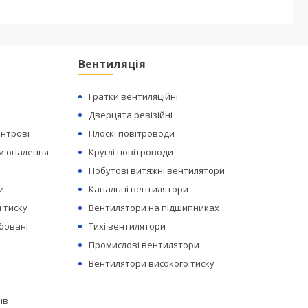
Вентиляція
Гратки вентиляційні
Дверцята ревізійні
ентрові
Плоскі повітроводи
ем опалення
Круглі повітроводи
Побутові витяжні вентилятори
и
Канальні вентилятори
 тиску
Вентилятори на підшипниках
бовані
Тихі вентилятори
Промислові вентилятори
Вентилятори високого тиску
ів