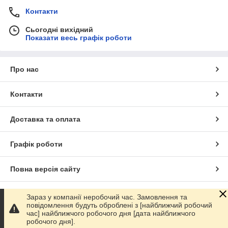
Контакти
Сьогодні вихідний
Показати весь графік роботи
Про нас
Контакти
Доставка та оплата
Графік роботи
Повна версія сайту
Сайт створено на маркетплейсі
Prom.ua
Зараз у компанії неробочий час. Замовлення та
повідомлення будуть оброблені з [найближчий робочий
час] найближчого робочого дня [дата найближчого
Політика конфіденційності
робочого дня].