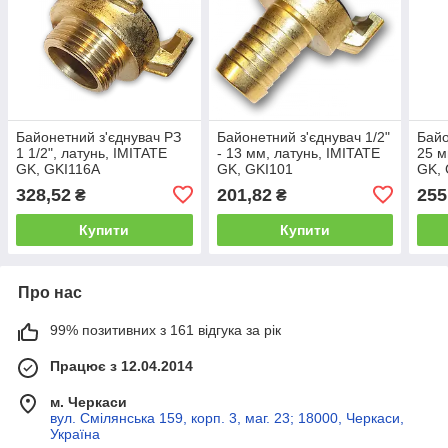
Байонетний з'єднувач РЗ
Байонетний з'єднувач 1/2"
Байо
1 1/2", латунь, IMITATE
- 13 мм, латунь, IMITATE
25 м
GK, GKI116A
GK, GKI101
GK, 
328,52
201,82
255
₴
₴
Купити
Купити
Про нас
99% позитивних з 161 відгука за рік
Працює з 12.04.2014
м. Черкаси
вул. Смілянська 159, корп. 3, маг. 23; 18000, Черкаси,
Україна