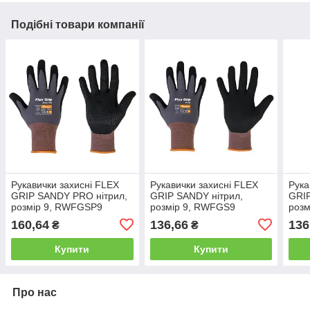
Подібні товари компанії
Рукавички захисні FLEX
Рукавички захисні FLEX
Рука
GRIP SANDY PRO нітрил,
GRIP SANDY нітрил,
GRIP
розмір 9, RWFGSP9
розмір 9, RWFGS9
розм
160,64
136,66
136
₴
₴
Купити
Купити
Про нас