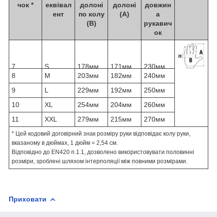
чок *
еквівал
долоні
долоні
довжин
ент
по колу
(А)
а
(В)
рукавич
ок
7
S
178мм
171мм
230мм
8
M
203мм
182мм
240мм
9
L
229мм
192мм
250мм
10
XL
254мм
204мм
260мм
11
XXL
279мм
215мм
270мм
* Цей кодовий договірний знак розміру руки відповідає колу руки,
вказаному в дюймах, 1 дюйм = 2,54 см.
Відповідно до EN420 п.1.1, дозволено використовувати половинні
розміри, зроблені шляхом інтерполяції між повними розмірами.
Приховати