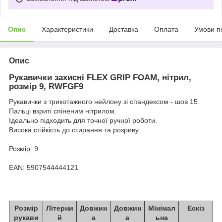
Опис
Характеристики
Доставка
Оплата
Умови п
Опис
Рукавички захисні FLEX GRIP FOAM, нітрил,
розмір 9, RWFGF9
Рукавички з трикотажного нейлону зі спандексом - шов 15.
Пальці вкриті спіненим нітрилом.
Ідеально підходить для точної ручної роботи.
Висока стійкість до стирання та розриву.
Розмір: 9
EAN: 5907544444121
Розмір
Літерни
Довжин
Довжин
Мінімал
Ескіз
рукави
й
а
а
ьна