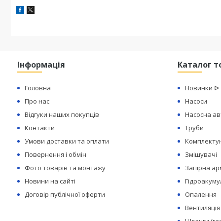
Інформація
Каталог т
Головна
Новинки ᐉ
Про нас
Насоси
Відгуки наших покупців
Насосна а
Контакти
Труби
Умови доставки та оплати
Комплектую
Повернення і обмін
Змішувачі
Фото товарів та монтажу
Запірна а
Новини на сайті
Гідроакуму
Договір публічної оферти
Опалення
Вентиляція