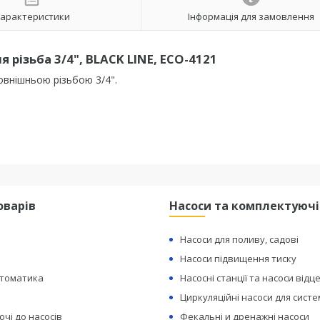
арактеристики
Інформація для замовлення
ня різьба 3/4", BLACK LINE, ECO-4121
 зовнішньою різьбою 3/4".
оварів
Насоси та комплектуючі
Насоси для поливу, садові
Насоси підвищення тиску
втоматика
Насосні станції та насоси відц
Циркуляційні насоси для сист
чі до насосів
Фекальні и дренажні насоси