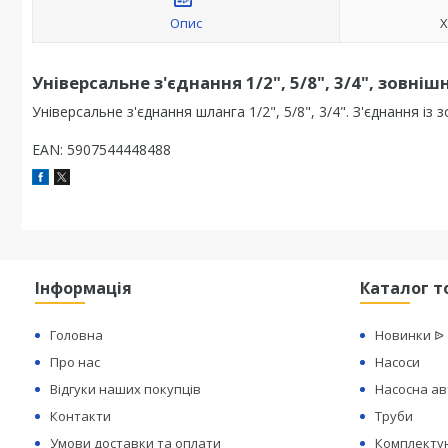
Опис
Х
Універсальне з'єднання 1/2", 5/8", 3/4", зовніш
Універсальне з'єднання шланга 1/2", 5/8", 3/4". З'єднання із
EAN: 5907544448488
Інформація
Каталог т
Головна
Новинки ᐉ
Про нас
Насоси
Відгуки наших покупців
Насосна а
Контакти
Труби
Умови доставки та оплати
Комплектую