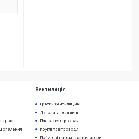
Вентиляція
Гратки вентиляційні
Дверцята ревізійні
ентрові
Плоскі повітроводи
ем опалення
Круглі повітроводи
Побутові витяжні вентилятори