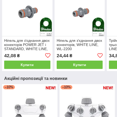
Ніпель для з'єднання двох
Ніпель для з'єднання двох
Трій
конекторів POWER JET і
конекторів, WHITE LINE,
трьо
STANDARD, WHITE LINE,
WL-2200
LINE
WL-2202
42,08
24,44
34,
₴
₴
Купити
Купити
Акційні пропозиції та новинки
–10%
–10%