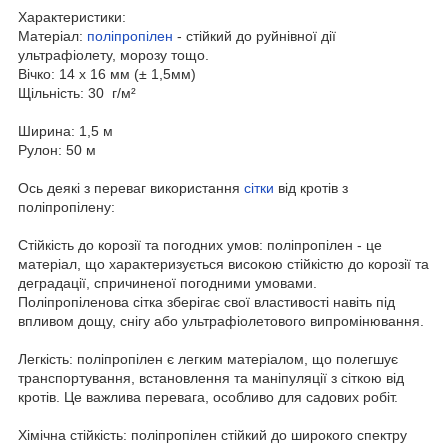
Характеристики:
Матеріал:
поліпропілен
- стійкий до руйнівної дії
ультрафіолету, морозу тощо.
Вічко: 14 х 16 мм (± 1,5мм)
Щільність: 30 г/м²
Ширина: 1,5 м
Рулон: 50 м
Ось деякі з переваг використання
сітки
від кротів з
поліпропілену:
Стійкість до корозії та погодних умов: поліпропілен - це
матеріал, що характеризується високою стійкістю до корозії та
деградації, спричиненої погодними умовами.
Поліпропіленова сітка зберігає свої властивості навіть під
впливом дощу, снігу або ультрафіолетового випромінювання.
Легкість: поліпропілен є легким матеріалом, що полегшує
транспортування, встановлення та маніпуляції з сіткою від
кротів. Це важлива перевага, особливо для садових робіт.
Хімічна стійкість: поліпропілен стійкий до широкого спектру