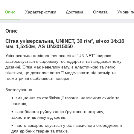
Опис
Характеристики
Доставка
Оплата
Умови п
Опис
Сітка універсальна, UNINET, 30 г/м², вічко 14х16
мм, 1,5х50м, AS-UN3015050
Універсальна поліпропіленова сітка "UNINET" широко
застосовується в садовому господарстві та ландшафтному
дизайні. Сітка має невелику вагу, є еластичною та легко
ріжеться, це дозволяє легко її моделювати під розмір та
геометричні особливості поверхні.
Застосування:
зміцнення та стабілізації газонів, невеликих схилів та
насипів;
запобігання руйнуванню ґрунтового покриву,
захистити ділянку від кротів;
часто використовується у ролі захисного огородження
для дрібних тварин та птахів.