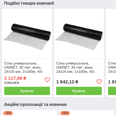
Подібні товари компанії
Сітка універсальна,
Сітка універсальна,
Сітк
UNINET, 30 г/м², вічко
UNINET, 30 г/м², вічко
UNIN
14х16 мм, 2х100м, AS-
14х16 мм, 1х100м, AS-
14х1
UN3020100
UN3010100
UN3
3 117,88
₴
1 642,12
1 8
₴
3 281,98 ₴
Купити
Купити
Акційні пропозиції та новинки
–5%
–5%