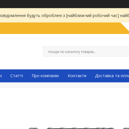
 повідомлення будуть оброблені з [найближчий робочий час] на
и
Статті
Про компанію
Контакти
Доставка та опл