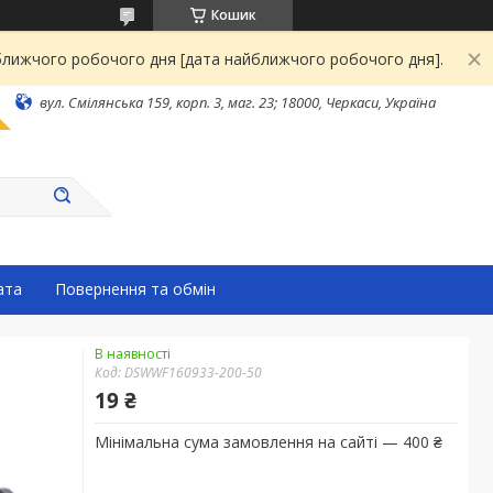
Кошик
йближчого робочого дня [дата найближчого робочого дня].
вул. Смілянська 159, корп. 3, маг. 23; 18000, Черкаси, Україна
ата
Повернення та обмін
В наявності
Код:
DSWWF160933-200-50
19 ₴
Мінімальна сума замовлення на сайті — 400 ₴