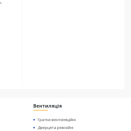
Ф-
Вентиляція
Гратки вентиляційні
Дверцята ревізійні