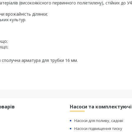
теріалів (високоякісного первинного поліетилену), стійких до У
и врожайність ділянки;
ьких культур.
ощо;
тощо;
 сполучна арматура для трубки 16 мм.
оварів
Насоси та комплектуючі
Насоси для поливу, садові
Насоси підвищення тиску