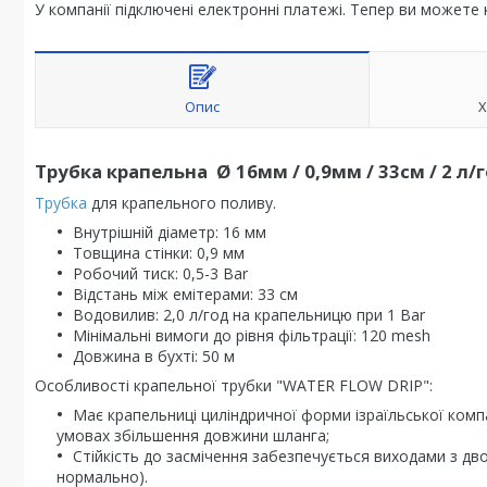
У компанії підключені електронні платежі. Тепер ви можете
Опис
Х
Трубка крапельна Ø 16мм / 0,9мм / 33см / 2 л/
Трубка
для крапельного поливу.
Внутрішній діаметр: 16 мм
Товщина стінки: 0,9 мм
Робочий тиск: 0,5-3 Bar
Відстань між емітерами: 33 см
Водовилив: 2,0 л/год на крапельницю при 1 Bar
Мінімальні вимоги до рівня фільтрації: 120 mesh
Довжина в бухті: 50 м
Особливості крапельної трубки "WATER FLOW DRIP":
Має крапельниці циліндричної форми ізраїльської компа
умовах збільшення довжини шланга;
Стійкість до засмічення забезпечується виходами з дв
нормально).