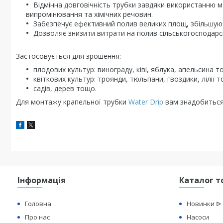
Відмінна довговічність трубки завдяки використанню ма
випромінювання та хімічних речовин.
Забезпечує ефективний полив великих площ, збільшуюч
Дозволяє знизити витрати на полив сільськогосподарс
Застосовується для зрошення:
плодових культур: винограду, ківі, яблука, апельсина т
квіткових культур: троянди, тюльпани, гвоздики, лілії 
садів, дерев тощо.
Для монтажу крапельної трубки
Water Drip
вам знадобиться
Інформація
Каталог т
Головна
Новинки ᐉ
Про нас
Насоси