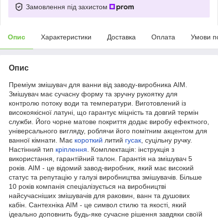
Замовлення під захистом
Опис
Характеристики
Доставка
Оплата
Умови п
Опис
Преміум змішувач для ванни від заводу-виробника AIM.
Змішувач має сучасну форму та зручну рукоятку для
контролю потоку води та температури. Виготовлений із
високоякісної латуні, що гарантує міцність та довгий термін
служби. Його чорне матове покриття додає виробу ефектного,
універсального вигляду, роблячи його помітним акцентом для
ванної кімнати. Має
короткий
литий
гусак
, суцільну ручку.
Настінний тип
кріплення
. Комплектація: інструкція з
використання, гарантійний талон. Гарантія на змішувач 5
років. AIM - це відомий завод-виробник, який має високий
статус та репутацію у галузі виробництва змішувачів. Більше
10 років компанія спеціалізується на виробництві
найсучасніших змішувачів для раковин, ванн та душових
кабін. Сантехніка AIM - це символ стилю та якості, який
ідеально доповнить будь-яке сучасне рішення завдяки своїй