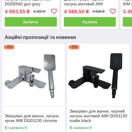
DG08940 gun grey
латунь матовий AIM
AIM 
DG00753 matte black
4 093,55
4 588,50
3 4
₴
₴
4 309 ₴
4 830 ₴
Купити
Купити
Акційні пропозиції та новинки
–5%
–5%
Змішувач для ванни, чорний
Змішувач для ванни, латунь
латунь матовий AIM DG01130
хром AIM DG01130 chrome
matte black
В наявності
В наявності