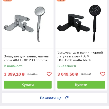
Змішувач для ванни, чорний
Змішувач для ванни, латунь
латунь матовий AIM
хром AIM DG01230 chrome
DG01230 matte black
В наявності
В наявності
3 399,10
3 049,50
₴
₴
3 578 ₴
3 210 ₴
Купити
Купити
Показати ще