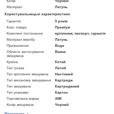
Колір
Чорний
Матеріал
Латунь
Користувальницькі характеристики
Гарантія
5 років
Клас товару
Преміум
Комплект постачання
кріплення, паспорт, гарантія
Матеріал виробу
Латунь
Призначення
Вода
Область застосування
Ванна
змішувача
Країна
Китай
Тип гусака
Литий
Тип кріплення змішувача
Настінний
Тип механізму змішування
Картридж
Тип змішувача
Картриджний
Тип упаковки
Картон
Торговельна марка
AIM
Колір змішувача
Чорний
Приховати