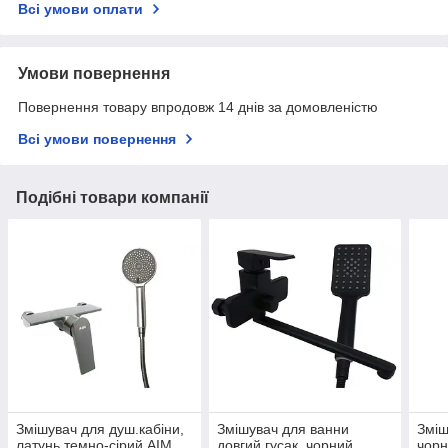
Всі умови оплати
Умови повернення
Повернення товару впродовж 14 днів за домовленістю
Всі умови повернення
Подібні товари компанії
Змішувач для душ.кабіни,
Змішувач для ванни
Зміш
латунь темно-сірий AIM
довгий гусак, чорний
чорн