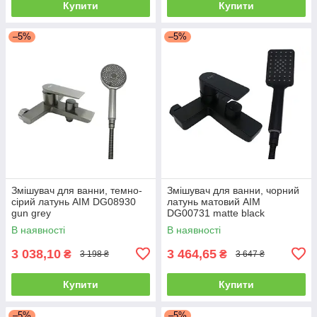
Купити
Купити
–5%
–5%
Змішувач для ванни, темно-
Змішувач для ванни, чорний
сірий латунь AIM DG08930
латунь матовий AIM
gun grey
DG00731 matte black
В наявності
В наявності
3 038,10
3 464,65
₴
₴
3 198 ₴
3 647 ₴
Купити
Купити
–5%
–5%