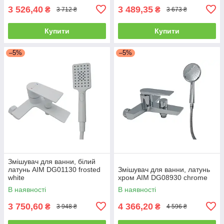
3 526,40
3 489,35
₴
₴
3 712 ₴
3 673 ₴
Купити
Купити
–5%
–5%
Змішувач для ванни, білий
латунь AIM DG01130 frosted
Змішувач для ванни, латунь
white
хром AIM DG08930 chrome
В наявності
В наявності
3 750,60
4 366,20
₴
₴
3 948 ₴
4 596 ₴