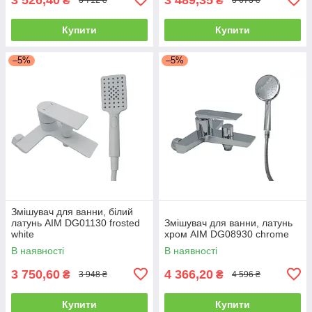
₴
₴
3 712 ₴
3 673 ₴
Купити
Купити
–5%
–5%
Змішувач для ванни, білий
латунь AIM DG01130 frosted
Змішувач для ванни, латунь
white
хром AIM DG08930 chrome
В наявності
В наявності
3 750,60
4 366,20
₴
₴
3 948 ₴
4 596 ₴
Купити
Купити