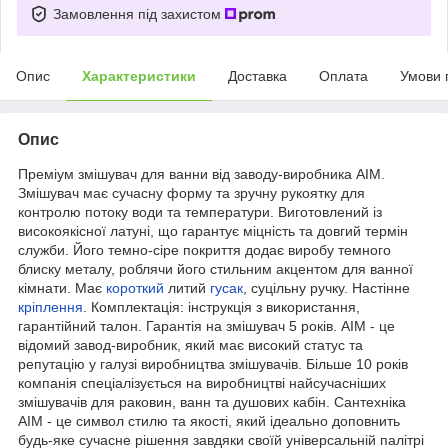
Замовлення під захистом
Опис
Характеристики
Доставка
Оплата
Умови 
Опис
Преміум змішувач для ванни від заводу-виробника AIM.
Змішувач має сучасну форму та зручну рукоятку для
контролю потоку води та температури. Виготовлений із
високоякісної латуні, що гарантує міцність та довгий термін
служби. Його темно-сіре покриття додає виробу темного
блиску металу, роблячи його стильним акцентом для ванної
кімнати. Має
короткий
литий
гусак
, суцільну ручку. Настінне
кріплення
. Комплектація: інструкція з використання,
гарантійний талон. Гарантія на змішувач 5 років. AIM - це
відомий завод-виробник, який має високий статус та
репутацію у галузі виробництва змішувачів. Більше 10 років
компанія спеціалізується на виробництві найсучасніших
змішувачів для раковин, ванн та душових кабін. Сантехніка
AIM - це символ стилю та якості, який ідеально доповнить
будь-яке сучасне рішення завдяки своїй універсальній палітрі