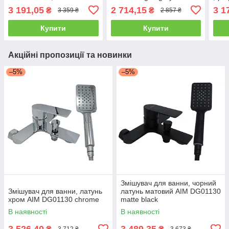
black matte
1 gu
3 191,05
2 714,15
3 1
₴
₴
3 359 ₴
2 857 ₴
Купити
Купити
Акційні пропозиції та новинки
–5%
–5%
Змішувач для ванни, чорний
Змішувач для ванни, латунь
латунь матовий AIM DG01130
хром AIM DG01130 chrome
matte black
В наявності
В наявності
3 526,40
3 489,35