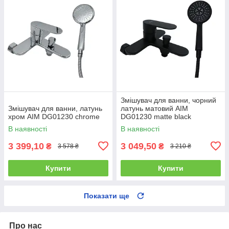
Змішувач для ванни, чорний
Змішувач для ванни, латунь
латунь матовий AIM
хром AIM DG01230 chrome
DG01230 matte black
В наявності
В наявності
3 399,10
3 049,50
₴
₴
3 578 ₴
3 210 ₴
Купити
Купити
Показати ще
Про нас