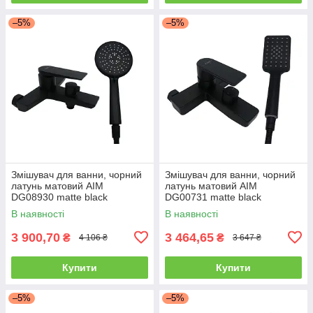
–5%
–5%
Змішувач для ванни, чорний
Змішувач для ванни, чорний
латунь матовий AIM
латунь матовий AIM
DG08930 matte black
DG00731 matte black
В наявності
В наявності
3 900,70
3 464,65
₴
₴
4 106 ₴
3 647 ₴
Купити
Купити
–5%
–5%