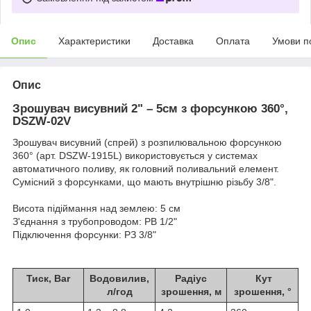
Опис
Характеристики
Доставка
Оплата
Умови п
Опис
Зрошувач висувний 2" – 5см з форсункою 360°,
DSZW-02V
Зрошувач висувний (спрей) з розпилювальною форсункою
360° (арт. DSZW-1915L) використовується у системах
автоматичного поливу, як головний поливальний елемент.
Сумісний з форсунками, що мають внутрішню різьбу 3/8".
Висота підіймання над землею: 5 см
З'єднання з трубопроводом: РВ 1/2"
Підключення форсунки: РЗ 3/8"
Тиск, Bar
Водовилив,
Радіус
Кут
л/год
зрошення, м
зрошення, °