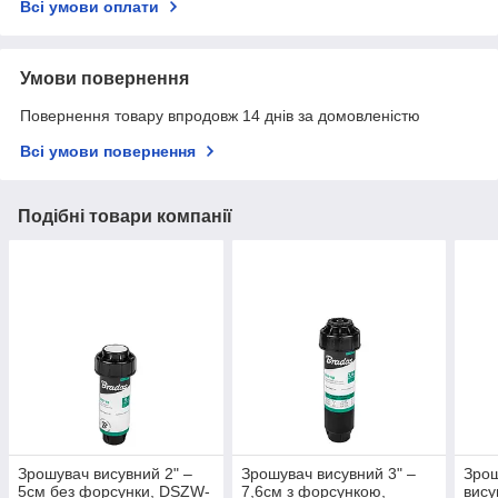
Всі умови оплати
Умови повернення
Повернення товару впродовж 14 днів за домовленістю
Всі умови повернення
Подібні товари компанії
Зрошувач висувний 2" –
Зрошувач висувний 3" –
Зрош
5см без форсунки, DSZW-
7,6см з форсункою,
вису