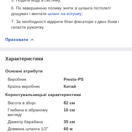
По завершенню поливу зняти зі шланга пістолет/
дощувач і змотати
шланг на котушку
;
За необхідності відкрити бічні фіксатори з двох боків і
скласти рукоятку.
Приховати
Характеристики
Основні атрибути
Виробник
Presto-PS
Країна виробник
Китай
Користувальницькі характеристики
Висота в зборі
82 см
Глибина в зібраному
10 см
вигляді
Діаметр барабана
35 см
Довжина шланга 1/2"
60 м