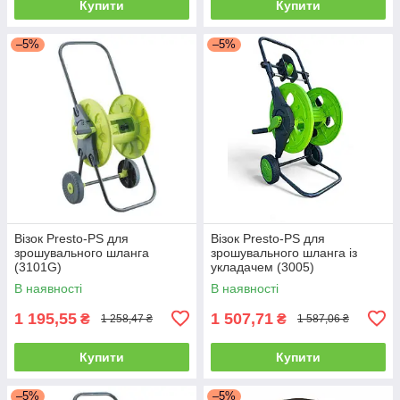
Купити
Купити
–5%
–5%
Візок Presto-PS для
Візок Presto-PS для
зрошувального шланга
зрошувального шланга із
(3101G)
укладачем (3005)
В наявності
В наявності
1 195,55
1 507,71
₴
₴
1 258,47 ₴
1 587,06 ₴
Купити
Купити
–5%
–5%