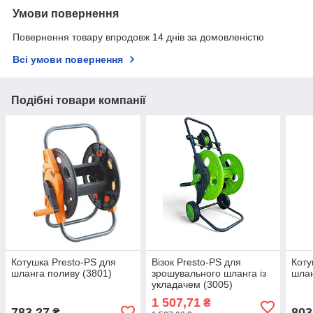
Умови повернення
Повернення товару впродовж 14 днів за домовленістю
Всі умови повернення
Подібні товари компанії
Котушка Presto-PS для
Візок Presto-PS для
Коту
шланга поливу (3801)
зрошувального шланга із
шлан
укладачем (3005)
1 507,71
₴
783,27
803
₴