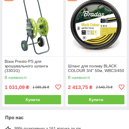
Візок Presto-PS для
зрошувального шланга
Шланг для поливу BLACK
(3301G)
COLOUR 3/4" 50м, WBC3/450
В наявності
В наявності
1 031,09
2 413,75
₴
₴
1 085,36 ₴
2 540,79 ₴
Купити
Купити
Про нас
99% позитивних з 161 відгука за рік