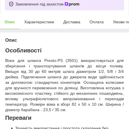
Замовлення під захистом
Опис
Характеристики
Доставка
Оплата
Умови п
Опис
Особливості
Візок для шланга Presto-PS (3501) використовується для
зберігання і транспортування шлангів до місця поливу.
Вміщує від 30 до 60 метрів шлага діаметром 1/2, 5/8 і 3/4
дюйма. Підключення шланга до джерела води здійснюється
за допомогою стандартних конекторів. Оснащена колесами
для зручності перевезення по ділянці. Виготовлена котушка з
високоякісного пластику, стійкого до механічних пошкоджень,
впливу ультрафіолетового випромінювання і перепадів
температур. Розміри візка в зборі 82 х 50 х 10 см. Ширина /
діаметр барабана - 23,5 / 35 см.
Переваги
Зручність використання і простота складання без