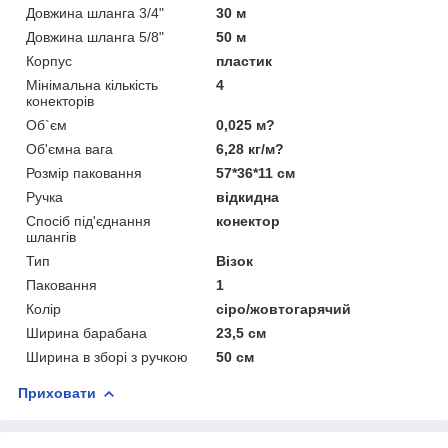
Довжина шланга 3/4"
30 м
Довжина шланга 5/8"
50 м
Корпус
пластик
Мінімальна кількість
4
конекторів
Об`єм
0,025 м?
Об'ємна вага
6,28 кг/м?
Розмір паковання
57*36*11 см
Ручка
відкидна
Спосіб під'єднання
конектор
шлангів
Тип
Візок
Паковання
1
Колір
сіро/жовтогарячий
Ширина барабана
23,5 см
Ширина в зборі з ручкою
50 см
Приховати