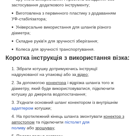
застосування додаткового інструменту;
Виготовлена з первинного пластику з додаванням
УФ-стабілізатора;
Універсальне використання для шлангів різного
діаметра;
Складне руків'я для зручності зберігання;
Колеса для зручності транспортування.
Коротка інструкція з використання візка:
Зібрати котушку дотримуючись інструкції
надрукованої на упаковці або за
відео
;
За допомогою
конектора
і відрізка шланга того ж
діаметру, який буде використовуватися, підключити
котушку до джерела водопостачання;
З'єднати основний шланг конектором із внутрішнім
адаптером
котушки;
На протилежний кінець шланга змонтувати
конектор з
автостопом
та підключити
пістолет для
поливу
або
зрошувач
;
Подати воду в систему;