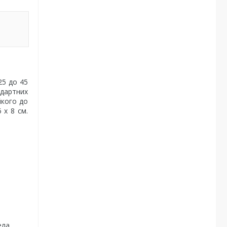
25 до 45
ндартних
йкого до
 х 8 см.
ела