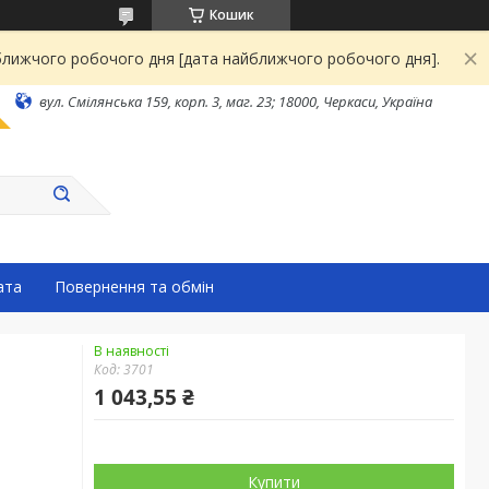
Кошик
йближчого робочого дня [дата найближчого робочого дня].
вул. Смілянська 159, корп. 3, маг. 23; 18000, Черкаси, Україна
ата
Повернення та обмін
В наявності
Код:
3701
1 043,55 ₴
Купити