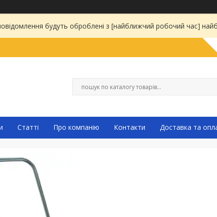
 повідомлення будуть оброблені з [найближчий робочий час] на
и
Статті
Про компанію
Контакти
Доставка та опл