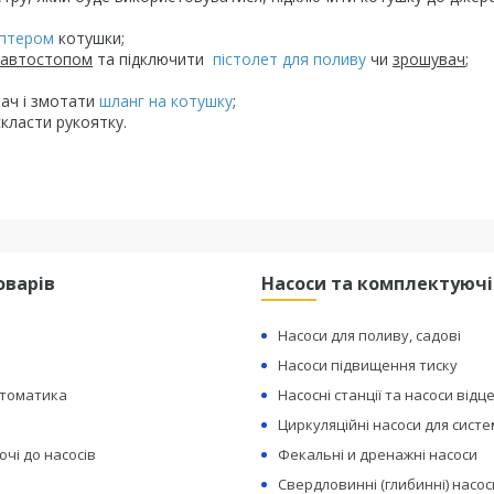
птером
котушки;
 автостопом
та підключити
пістолет для поливу
чи
зрошувач
;
вач і змотати
шланг на котушку
;
скласти рукоятку.
оварів
Насоси та комплектуючі
Насоси для поливу, садові
Насоси підвищення тиску
втоматика
Насосні станції та насоси відц
Циркуляційні насоси для сист
чі до насосів
Фекальні и дренажні насоси
Свердловинні (глибинні) насос