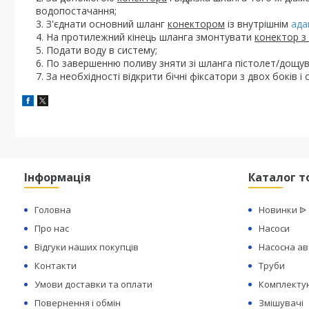
водопостачання;
З'єднати основний шланг
конектором
із внутрішнім
ада
На протилежний кінець шланга змонтувати
конектор з
Подати воду в систему;
По завершенню поливу зняти зі шланга пістолет/дощу
За необхідності відкрити бічні фіксатори з двох боків і 
Інформація
Каталог т
Головна
Новинки ᐉ
Про нас
Насоси
Відгуки наших покупців
Насосна а
Контакти
Труби
Умови доставки та оплати
Комплектую
Повернення і обмін
Змішувачі