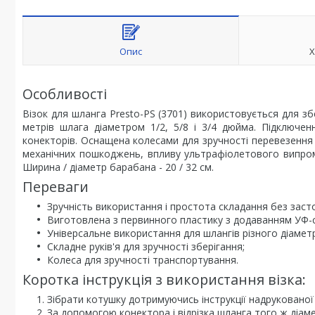
Опис
Х
Особливості
Візок для шланга Presto-PS (3701) використовується для зб
метрів шлага діаметром 1/2, 5/8 і 3/4 дюйма. Підключ
конекторів. Оснащена колесами для зручності перевезення п
механічних пошкоджень, впливу ультрафіолетового випромін
Ширина / діаметр барабана - 20 / 32 см.
Переваги
Зручність використання і простота складання без заст
Виготовлена з первинного пластику з додаванням УФ-с
Універсальне використання для шлангів різного діамет
Складне руків'я для зручності зберігання;
Колеса для зручності транспортування.
Коротка інструкція з використання візка:
Зібрати котушку дотримуючись інструкції надрукованої
За допомогою
конектора
і відрізка шланга того ж діа