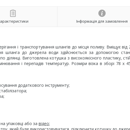
арактеристики
Інформація для замовлення
ерігання і транспортування шлангів до місця поливу. Вміщує від 
ення шланга до джерела води здійснюється за допомогою ста
о ділянці. Виготовлена котушка з високоякісного пластику, сті
ювання і перепадів температур. Розміри візка в зборі 78 х 45
осування додаткового інструменту;
табілізатора;
ра;
 на упаковці або за
відео
;
метру, який буде використовуватися, підключити котушку до джер