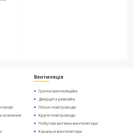
Вентиляція
Гратки вентиляційні
Дверцята ревізійні
ентрові
Плоскі повітроводи
ем опалення
Круглі повітроводи
Побутові витяжні вентилятори
и
Канальні вентилятори