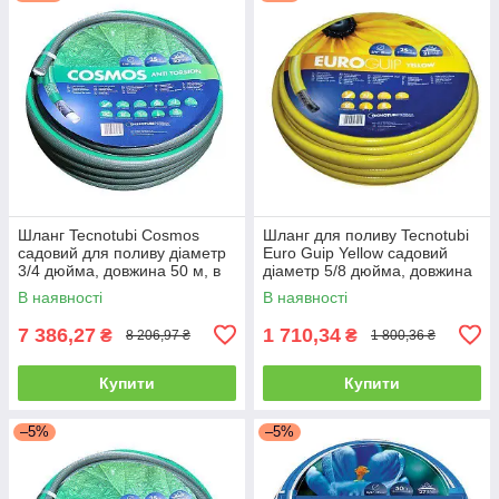
Шланг Tecnotubi Cosmos
Шланг для поливу Tecnotubi
садовий для поливу діаметр
Euro Guip Yellow садовий
3/4 дюйма, довжина 50 м, в
діаметр 5/8 дюйма, довжина
упаковці - 1 шт. (CS 3/4 50)
50 м (EGY 5/8 50)
В наявності
В наявності
7 386,27
1 710,34
₴
₴
8 206,97 ₴
1 800,36 ₴
Купити
Купити
–5%
–5%