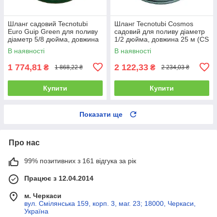
Шланг садовий Tecnotubi
Шланг Tecnotubi Cosmos
Euro Guip Green для поливу
садовий для поливу діаметр
діаметр 5/8 дюйма, довжина
1/2 дюйма, довжина 25 м (CS
50 м (EGG 5/8 50)
1/2 25)
В наявності
В наявності
1 774,81
2 122,33
₴
₴
1 868,22 ₴
2 234,03 ₴
Купити
Купити
Показати ще
Про нас
99% позитивних з 161 відгука за рік
Працює з 12.04.2014
м. Черкаси
вул. Смілянська 159, корп. 3, маг. 23; 18000, Черкаси,
Україна