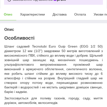
Опис
Характеристики
Доставка
Оплата
Умови п
Опис
Особливості
Шланг садовий Tecnotubi Euro Guip Green (EGG 1/2 50)
діаметром 12 мм (1/2") завдовжки 50 метрів виготовлений з
високоякісного ПВХ, стійкого до впливу води і добрив. Щільний
зовнішній шар захищає від механічних пошкоджень і
ультрафіолетового випромінювання. проміжний шар
виконаний з армуючого обплетення, синтетичного волокна,
яке робить шланг стійким до впливу високого тиску до 6
атмосфер і стійким на розрив. Внутрішній гладкий шар не
створює опору потоку води, перешкоджає розмноженню
бактерій і водоростей і не містить шкідливих домішок свинцю,
барію і кадмію.
Застосовується для поливу газонів, городу, саду, миття
доріжок, автомобілів, велосипедів.