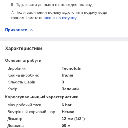
Підключити до нього пістолетдля поливу;
Після закінчення поливу відключити подачу води
краном і змотати
шланг на котушку
.
Приховати
Характеристики
Основні атрибути
Виробник
Tecnotubi
Країна виробник
Італія
Кількість шарів
3
Колір
Зелений
Користувальницькі характеристики
Max робочий тиск
6 bar
Внутрішній харчовий шар
Немає
Діаметр
12 мм (1/2")
Довжина
50 м