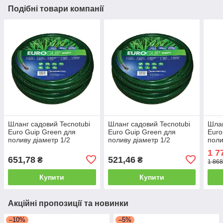
Подібні товари компанії
Шланг садовий Tecnotubi
Шланг садовий Tecnotubi
Шлан
Euro Guip Green для
Euro Guip Green для
Euro
поливу діаметр 1/2
поливу діаметр 1/2
поли
дюйма, довжина 25 м
дюйма, довжина 20 м
дюйм
1 7
(EGG 1/2 25)
(EGG 1/2 20)
(EGG
651,78
521,46
₴
₴
1 868
Купити
Купити
Акційні пропозиції та новинки
–10%
–5%