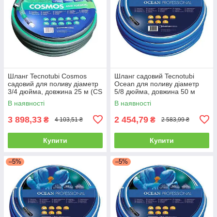
Шланг Tecnotubi Cosmos
Шланг садовий Tecnotubi
садовий для поливу діаметр
Ocean для поливу діаметр
3/4 дюйма, довжина 25 м (CS
5/8 дюйма, довжина 50 м
3/4 25)
(OC 5/8 50)
В наявності
В наявності
3 898,33
2 454,79
₴
₴
4 103,51 ₴
2 583,99 ₴
Купити
Купити
–5%
–5%