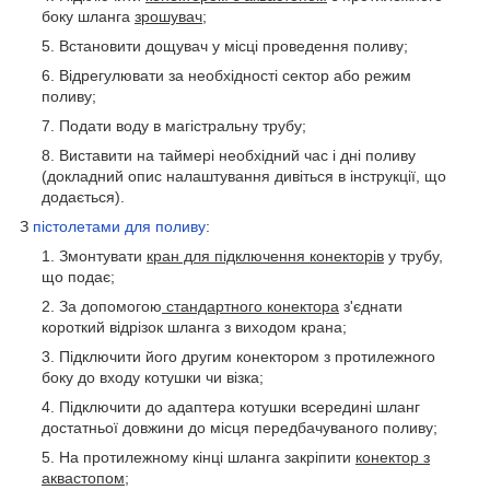
боку шланга
зрошувач
;
Встановити дощувач у місці проведення поливу;
Відрегулювати за необхідності сектор або режим
поливу;
Подати воду в магістральну трубу;
Виставити на таймері необхідний час і дні поливу
(докладний опис налаштування дивіться в інструкції, що
додається).
З
пістолетами для поливу
:
Змонтувати
кран для підключення конекторів
у трубу,
що подає;
За допомогою
стандартного конектора
з'єднати
короткий відрізок шланга з виходом крана;
Підключити його другим конектором з протилежного
боку до входу котушки чи візка;
Підключити до адаптера котушки всередині шланг
достатньої довжини до місця передбачуваного поливу;
На протилежному кінці шланга закріпити
конектор з
аквастопом
;