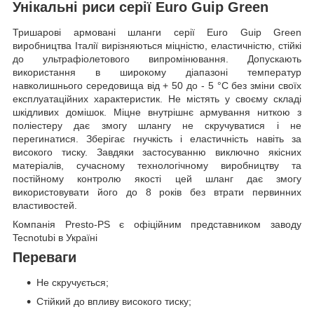
Унікальні риси серії Euro Guip Green
Тришарові армовані шланги серії Euro Guip Green
виробництва Італії вирізняються міцністю, еластичністю, стійкі
до ультрафіолетового випромінювання. Допускають
використання в широкому діапазоні температур
навколишнього середовища від + 50 до - 5 °C без зміни своїх
експлуатаційних характеристик. Не містять у своєму складі
шкідливих домішок. Міцне внутрішнє армування ниткою з
поліестеру дає змогу шлангу не скручуватися і не
перегинатися. Зберігає гнучкість і еластичність навіть за
високого тиску. Завдяки застосуванню виключно якісних
матеріалів, сучасному технологічному виробництву та
постійному контролю якості цей шланг дає змогу
використовувати його до 8 років без втрати первинних
властивостей.
Компанія Presto-PS є офіційним представником заводу
Tecnotubi в Україні
Переваги
Не скручується;
Стійкий до впливу високого тиску;