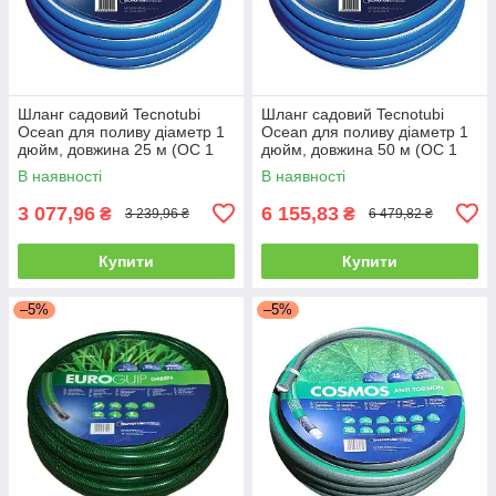
Шланг садовий Tecnotubi
Шланг садовий Tecnotubi
Ocean для поливу діаметр 1
Ocean для поливу діаметр 1
дюйм, довжина 25 м (OC 1
дюйм, довжина 50 м (OC 1
25)
50)
В наявності
В наявності
3 077,96
6 155,83
₴
₴
3 239,96 ₴
6 479,82 ₴
Купити
Купити
–5%
–5%