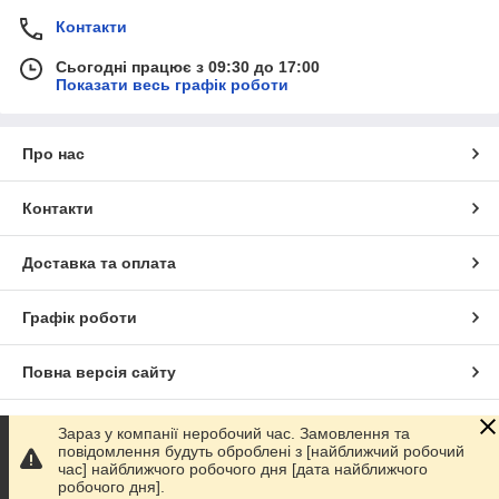
Контакти
Сьогодні працює з 09:30 до 17:00
Показати весь графік роботи
Про нас
Контакти
Доставка та оплата
Графік роботи
Повна версія сайту
Сайт створено на маркетплейсі
Prom.ua
Зараз у компанії неробочий час. Замовлення та
повідомлення будуть оброблені з [найближчий робочий
час] найближчого робочого дня [дата найближчого
Політика конфіденційності
робочого дня].