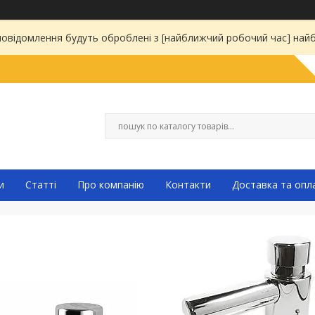
 повідомлення будуть оброблені з [найближчий робочий час] на
и
Статті
Про компанію
Контакти
Доставка та опл