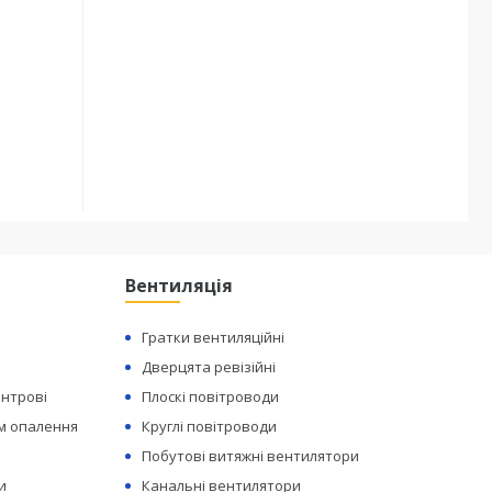
Вентиляція
Гратки вентиляційні
Дверцята ревізійні
ентрові
Плоскі повітроводи
ем опалення
Круглі повітроводи
Побутові витяжні вентилятори
и
Канальні вентилятори