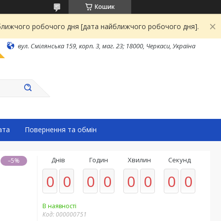
Кошик
йближчого робочого дня [дата найближчого робочого дня].
вул. Смілянська 159, корп. 3, маг. 23; 18000, Черкаси, Україна
ата
Повернення та обмін
Днів
Годин
Хвилин
Секунд
–5%
0
0
0
0
0
0
0
0
В наявності
Код:
000000751