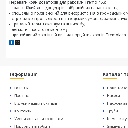
Переваги кран-дозаторів для раковин Tremo 463:
- кран стійкий до гідроударів і вібраційних навантажень;
- спеціально призначений для використання в громадських мі
- строгий контроль якості в заводських умовах, забезпечуют
- тривалий термін експлуатації виробу;
- легкість і простота монтажу;
- привабливий зовнішній вигляд порційних кранів Tremolada
Інформація
Каталог т
Головна
Новинки ᐉ
Про нас
Насоси
Відгуки наших покупців
Насосна а
Контакти
Труби
Умови доставки та оплати
Комплектую
Повернення і обмін
Змішувачі