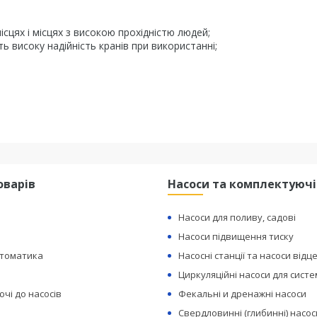
сцях і місцях з високою прохідністю людей;
ь високу надійність кранів при використанні;
оварів
Насоси та комплектуючі
Насоси для поливу, садові
Насоси підвищення тиску
втоматика
Насосні станції та насоси відц
Циркуляційні насоси для сист
чі до насосів
Фекальні и дренажні насоси
Свердловинні (глибинні) насос