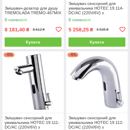
Змішувач сенсорний для
Змішувач-дозатор для душу
умивальника HOTEC 19.114-
TREMOLADA ТREMO-467MIX
DC/AC (220V/6V) з
трансформатором,латунний
В наявності
В наявності
Hot/Cold
8 181,40
5 258,25
₴
₴
8 612 ₴
5 535 ₴
Купити
Купити
–5%
–5%
Змішувач сенсорний для
Змішувач сенсорний для
умивальника HOTEC 19.111-
умивальника HOTEC 19.112-
DC/AC (220V/6V) з
DC/AC (220V/6V) з