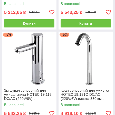
трансформатором,латунний
трансформатором,латунний
В наявності
В наявності
Hot/Cold
Hot/Cold
5 212,65
5 543,25
₴
₴
5 487 ₴
5 835 ₴
Купити
Купити
–5%
–5%
Змішувач сенсорний для
Кран сенсорний для умив-ка
умивальника HOTEC 19.116-
HOTEC 19.131C-DC/AC
DC/AC (220V/6V) з
(220V/6V),висота 330мм,з
трансформатором,латунний
трансформатором,латунь
В наявності
В наявності
Hot/Cold
Cold
5 543,25
4 919,10
₴
₴
5 835 ₴
5 178 ₴