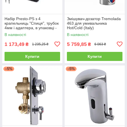
Набір Presto-PS з 4
Змішувач-дозатор Tremolada
крапельниць "Спиця", трубок
463 для умивальника
4мм і адаптера, в упаковці -
Hot/Cold (Italy)
25 шт. (2142)
В наявності
В наявності
1 173,49
5 759,85
₴
₴
1 235,25 ₴
6 063 ₴
Купити
Купити
–5%
–5%