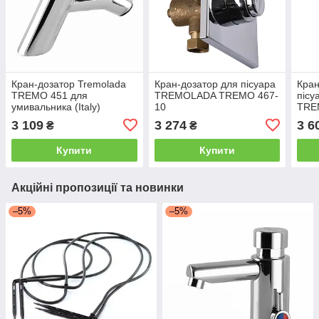
Кран-дозатор Tremolada
Кран-дозатор для пісуара
Кран
ТREMO 451 для
TREMOLADA ТREMO 467-
піс
умивальника (Italy)
10
ТRE
3 109
3 274
3 6
₴
₴
Купити
Купити
Акційні пропозиції та новинки
–5%
–5%