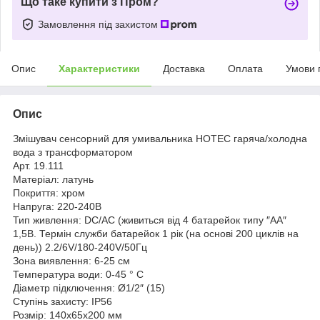
Що таке купити з Пром?
Замовлення під захистом
Опис
Характеристики
Доставка
Оплата
Умови 
Опис
Змішувач сенсорний для умивальника HOTEC гаряча/холодна
вода з трансформатором
Арт. 19.111
Матеріал: латунь
Покриття: хром
Напруга: 220-240В
Тип живлення: DC/AC (живиться від 4 батарейок типу ″АА″
1,5В. Термін служби батарейок 1 рік (на основі 200 циклів на
день)) 2.2/6V/180-240V/50Гц
Зона виявлення: 6-25 см
Температура води: 0-45 ° С
Діаметр підключення: Ø1/2″ (15)
Ступінь захисту: IP56
Розмір: 140х65х200 мм