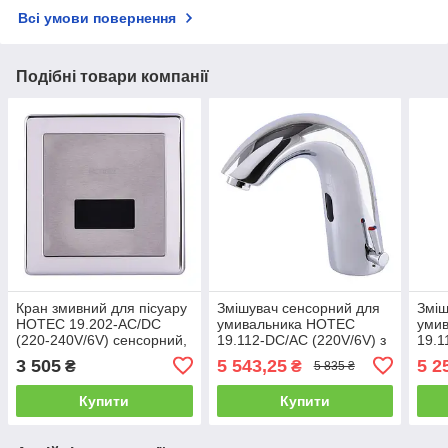
Всі умови повернення
Подібні товари компанії
Кран змивний для пісуару
Змішувач сенсорний для
Зміш
HOTEC 19.202-AC/DC
умивальника HOTEC
уми
(220-240V/6V) сенсорний,
19.112-DC/AC (220V/6V) з
19.1
монтаж у стіну
трансформатором,латунний
тра
3 505
5 543,25
5 2
₴
₴
5 835 ₴
Hot/Cold
Hot/
Купити
Купити