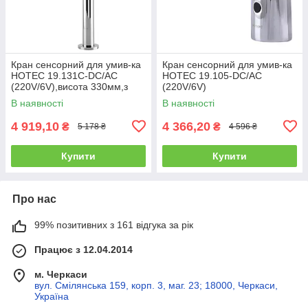
Кран сенсорний для умив-ка
Кран сенсорний для умив-ка
HOTEC 19.131C-DC/AC
HOTEC 19.105-DC/AC
(220V/6V),висота 330мм,з
(220V/6V)
трансформатором,латунь
В наявності
В наявності
Cold
4 919,10
4 366,20
₴
₴
5 178 ₴
4 596 ₴
Купити
Купити
Про нас
99% позитивних з 161 відгука за рік
Працює з 12.04.2014
м. Черкаси
вул. Смілянська 159, корп. 3, маг. 23; 18000, Черкаси,
Україна