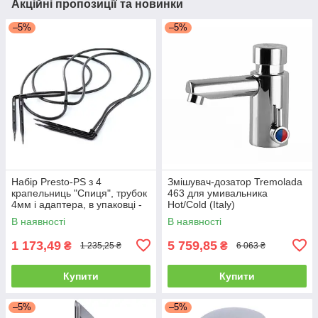
Акційні пропозиції та новинки
–5%
–5%
Набір Presto-PS з 4
Змішувач-дозатор Tremolada
крапельниць "Спиця", трубок
463 для умивальника
4мм і адаптера, в упаковці -
Hot/Cold (Italy)
25 шт. (2142)
В наявності
В наявності
1 173,49
5 759,85
₴
₴
1 235,25 ₴
6 063 ₴
Купити
Купити
–5%
–5%