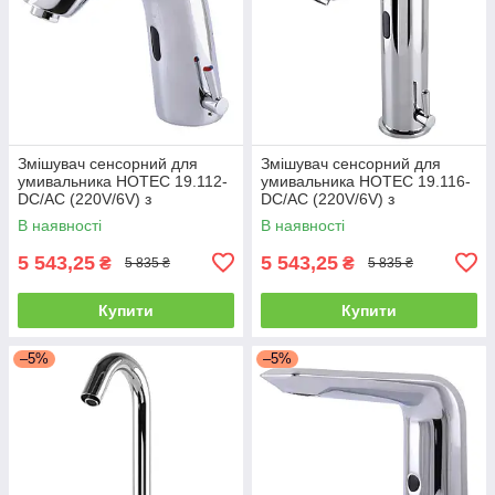
Змішувач сенсорний для
Змішувач сенсорний для
умивальника HOTEC 19.112-
умивальника HOTEC 19.116-
DC/AC (220V/6V) з
DC/AC (220V/6V) з
трансформатором,латунний
трансформатором,латунний
В наявності
В наявності
Hot/Cold
Hot/Cold
5 543,25
5 543,25
₴
₴
5 835 ₴
5 835 ₴
Купити
Купити
–5%
–5%