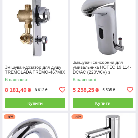
Змішувач сенсорний для
Змішувач-дозатор для душу
умивальника HOTEC 19.114-
TREMOLADA ТREMO-467MIX
DC/AC (220V/6V) з
трансформатором,латунний
В наявності
В наявності
Hot/Cold
8 181,40
5 258,25
₴
₴
8 612 ₴
5 535 ₴
Купити
Купити
–5%
–5%