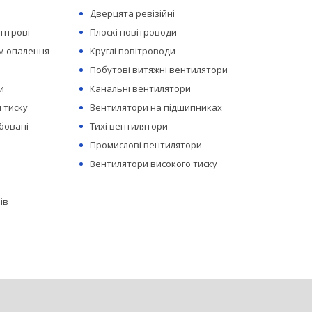
Дверцята ревізійні
ентрові
Плоскі повітроводи
ем опалення
Круглі повітроводи
Побутові витяжні вентилятори
и
Канальні вентилятори
 тиску
Вентилятори на підшипниках
бовані
Тихі вентилятори
Промислові вентилятори
Вентилятори високого тиску
ів