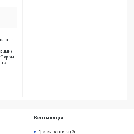
нань із
авими)
ої хром
я з
Вентиляція
Гратки вентиляційні