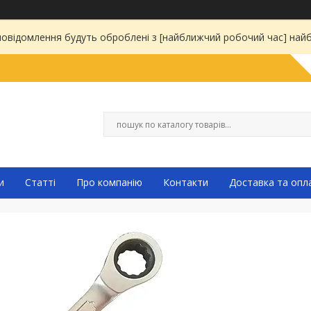
 повідомлення будуть оброблені з [найближчий робочий час] на
и
Статті
Про компанію
Контакти
Доставка та опл