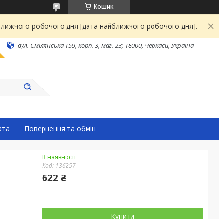
Кошик
йближчого робочого дня [дата найближчого робочого дня].
вул. Смілянська 159, корп. 3, маг. 23; 18000, Черкаси, Україна
ата
Повернення та обмін
В наявності
Код:
136257
622 ₴
Купити