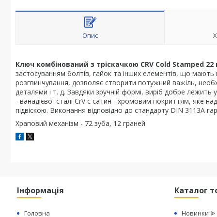
Опис
Х
Ключ комбінований з тріскачкою CRV Cold Stamped 22 
застосуванням болтів, гайок та інших елементів, що мають ш
розгвинчування, дозволяє створити потужний важіль, необх
деталями і т. д. Завдяки зручній формі, виріб добре лежить 
- ванадієвої сталі CrV с сатин - хромовим покриттям, яке н
підвіскою. Виконання відповідно до стандарту DIN 3113А гар
Храповий механізм - 72 зуба, 12 граней
Інформація
Каталог т
Головна
Новинки ᐉ