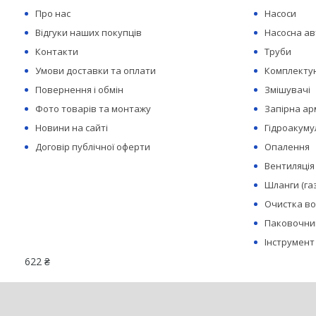
Про нас
Насоси
Відгуки наших покупців
Насосна а
Контакти
Труби
Умови доставки та оплати
Комплектую
Повернення і обмін
Змішувачі
Фото товарів та монтажу
Запірна а
Новини на сайті
Гідроакуму
Договір публічної оферти
Опалення
Вентиляція
Шланги (га
Очистка в
Паковочний
Інструмент
622 ₴