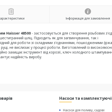
арактеристики
Інформація для замовлення
мм Haisser 48500
- застосовується для створення різьбових з'єд
естигранний шліц. Підходить як для загвинчування, так і
ідний для роботи зі складними з'єднаннями, пошкодженими (ірж
у руці, не вислизає у процесі роботи. Виготовлений із високоякісн
адійно захищає інструмент від корозії, ключ холодного штампуванн
антує надійність виробу.
оварів
Насоси та комплектуючі
Насоси для поливу, садові