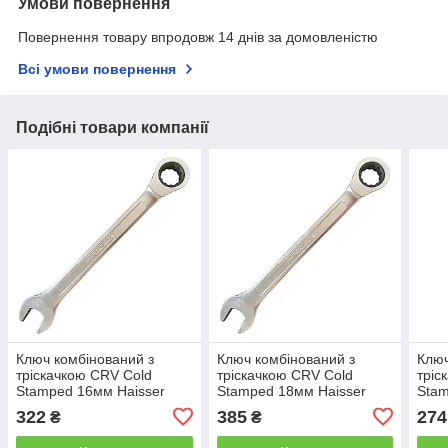
Умови повернення
Повернення товару впродовж 14 днів за домовленістю
Всі умови повернення
Подібні товари компанії
Ключ комбінований з
Ключ комбінований з
Ключ
тріскачкою CRV Cold
тріскачкою CRV Cold
тріс
Stamped 16мм Haisser
Stamped 18мм Haisser
Stam
48496
48498
484
322
385
274
₴
₴