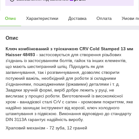
Опис
Характеристики
Доставка
Оплата
Умови п
Опис
Ключ комбінований з тріскачкою CRV Cold Stamped 13 мм
Haisser 48493
- застосовується для створення різьбових
з'єднань із застосуванням болтів, гайок та інших елементів,
що мають шестигранний шліц. Підходить як для
загвинчування, так і розгвинчування, дозволяє створити
потужний важіль, необхідний для роботи зі складними
з'єднаннями, пошкодженими (іржавими) деталями і т. д.
Завдяки зручній формі, виріб добре лежить у руці, не
вислизає у процесі роботи. Виготовлений із високоякісної
хром - ванадієвої сталі CrV с сатин - хромовим покриттям, яке
надійно захищає інструмент від корозії, ключ холодного
штампування з підвіскою. Виконання відповідно до стандарту
DIN 3113А гарантує надійність виробу.
Храповий механізм - 72 зуба, 12 граней