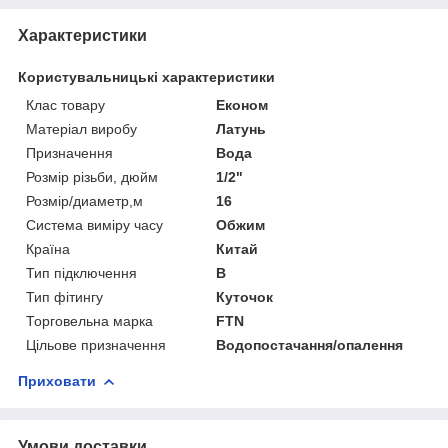
Характеристики
Користувальницькі характеристики
Клас товару
Економ
Матеріал виробу
Латунь
Призначення
Вода
Розмір різьби, дюйм
1/2"
Розмір/диаметр,м
16
Система виміру часу
Обжим
Країна
Китай
Тип підключення
В
Тип фітингу
Куточок
Торговельна марка
FTN
Цільове призначення
Водопостачання/опалення
Приховати
Умови доставки