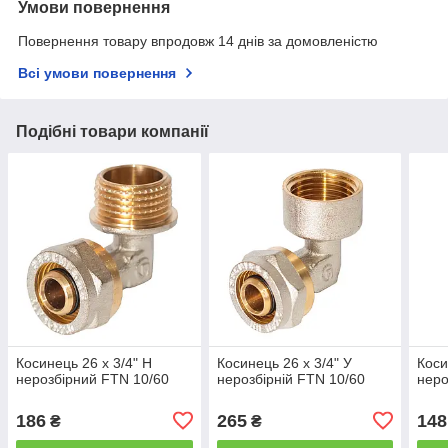
Умови повернення
Повернення товару впродовж 14 днів за домовленістю
Всі умови повернення
Подібні товари компанії
Косинець 26 х 3/4" Н
Косинець 26 х 3/4" У
Коси
нерозбірний FTN 10/60
нерозбірній FTN 10/60
неро
186
265
148
₴
₴