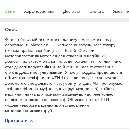
Опис
Характеристики
Доставка
Оплата
Умови п
Опис
Фітинг обтискний для металопластику в максимальному
асортименті. Матеріал — нікельована латунь, клас товару —
економ, країна виробництва — Китай. Оскільки
металопластик як матеріал для створення надійних і
довговічних систем опалення, водопостачання і теплих підлог
стає дедалі популярнішим, то й фітинги для їх створення
стають дедалі популярнішими. У нас у продажу представлені
обтискні дешеві фітинги ФТН. Їх кріплення здійснюється за
допомогою спеціального інструменту та цанг. Ми пропонуємо
такі типи фітингів: муфта, кутник (куточок, коліно), трійник,
настінна планка для монтажу змішувачів, настінне коліно
(коліно монтажне, водорозетка). Обтискні фітинги FTN —
чудове недороге рішення для встановлення
металопластикових труб.
Приховати