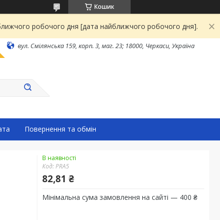
Кошик
йближчого робочого дня [дата найближчого робочого дня].
вул. Смілянська 159, корп. 3, маг. 23; 18000, Черкаси, Україна
ата
Повернення та обмін
В наявності
Код:
PRA5
82,81 ₴
Мінімальна сума замовлення на сайті — 400 ₴