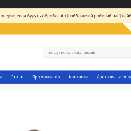
 повідомлення будуть оброблені з [найближчий робочий час] на
и
Статті
Про компанію
Контакти
Доставка та опл