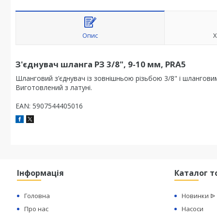
Опис
Х
З'єднувач шланга РЗ 3/8", 9-10 мм, PRA5
Шланговий з’єднувач із зовнішньою різьбою 3/8" і шлангови
Виготовлений з латуні.
EAN: 5907544405016
Інформація
Каталог т
Головна
Новинки ᐉ
Про нас
Насоси