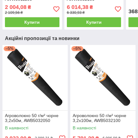
2 004,08
6 014,38
₴
₴
368
2 109,56 ₴
6 330,93 ₴
Купити
Купити
Акційні пропозиції та новинки
–5%
–5%
Агроволокно 50 г/м² чорне
Агроволокно 50 г/м² чорне
3,2х50м, AWB5032050
3,2х100м, AWB5032100
В наявності
В наявності