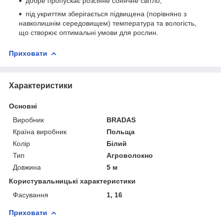
добре пропускає розсіяне сонячне світло;
під укриттям зберігається підвищена (порівняно з
навколишнім середовищем) температура та вологість,
що створює оптимальні умови для рослин.
Приховати
Характеристики
Основні
Виробник
BRADAS
Країна виробник
Польща
Колір
Білий
Тип
Агроволокно
Довжина
5 м
Користувальницькі характеристики
Фасування
1, 16
Приховати