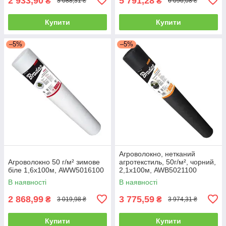
2 933,90
5 791,28
₴
₴
3 088,31 ₴
6 096,08 ₴
Купити
Купити
–5%
–5%
Агроволокно, нетканий
Агроволокно 50 г/м² зимове
агротекстиль, 50г/м², чорний,
біле 1,6х100м, AWW5016100
2,1х100м, AWB5021100
В наявності
В наявності
2 868,99
3 775,59
₴
₴
3 019,98 ₴
3 974,31 ₴
Купити
Купити