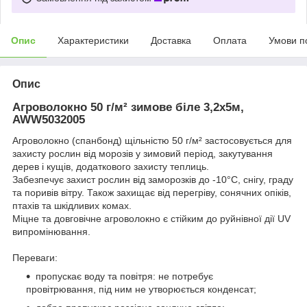
Опис
Характеристики
Доставка
Оплата
Умови п
Опис
Агроволокно 50 г/м² зимове біле 3,2х5м,
AWW5032005
Агроволокно (спанбонд) щільністю 50 г/м² застосовується для
захисту рослин від морозів у зимовий період, закутування
дерев і кущів, додаткового захисту теплиць.
Забезпечує захист рослин від заморозків до -10°C, снігу, граду
та поривів вітру. Також захищає від перегріву, сонячних опіків,
птахів та шкідливих комах.
Міцне та довговічне агроволокно є стійким до руйнівної дії UV
випромінювання.
Переваги:
пропускає воду та повітря: не потребує
провітрювання, під ним не утворюється конденсат;