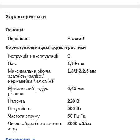
Характеристики
Основні
Виробник
Procraft
Користувальницькі характеристики
Інструкція з експлуатації
Є
Вага
1,9 Кг кг
Максимальна ріжуча
1,6/1,2/2,5 мм
здатність: залізо /
нержавейка / алюміній
Мінімальний радіус
0,45 мм
різання
Напруга
220 В
Потужність
500 Вт
Частота струму
50 Гц Гц
Число оборотів холостого
2000 об/хв
ходу
Приховати