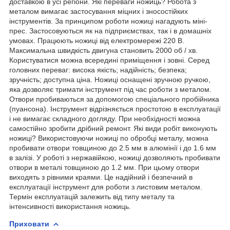
доставкою в усі регіони. Які переваги ножиць? Робота з
металом вимагає застосування міцних і зносостійких
інструментів. За принципом роботи ножиці нагадують міні-
прес. Застосовуються як на підприємствах, так і в домашніх
умовах. Працюють ножиці від електромережі 220 В.
Максимальна швидкість двигуна становить 2000 об / хв.
Користуватися можна всередині приміщення і зовні. Серед
головних переваг: висока якість; надійність; безпека;
зручність; доступна ціна. Ножиці оснащені зручною ручкою,
яка дозволяє тримати інструмент під час роботи з металом.
Отвори пробиваються за допомогою спеціального пробійника
(пуансона). Інструмент відрізняється простотою в експлуатації
і не вимагає складного догляду. При необхідності можна
самостійно зробити дрібний ремонт. Які види робіт виконують
ножиці? Використовуючи ножиці по обробці металу, можна
пробивати отвори товщиною до 2.5 мм в алюмінії і до 1.6 мм
в залізі. У роботі з нержавійкою, ножиці дозволяють пробивати
отвори в металі товщиною до 1.2 мм. При цьому отвори
виходять з рівними краями. Це надійний і безпечний в
експлуатації інструмент для роботи з листовим металом.
Термін експлуатацій залежить від типу металу та
інтенсивності використання ножиць.
Приховати