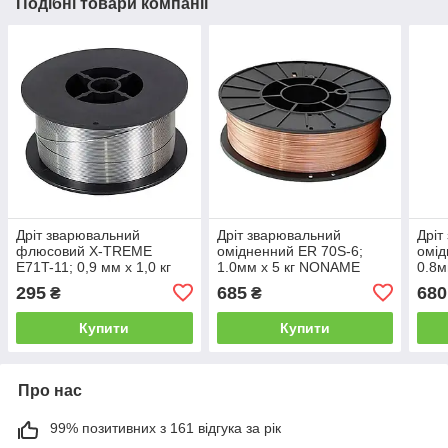
Подібні товари компанії
Дріт зварювальний
Дріт зварювальний
Дріт
флюсовий X-TREME
омідненний ER 70S-6;
омід
E71T-11; 0,9 мм х 1,0 кг
1.0мм х 5 кг NONAME
0.8м
295
685
680
₴
₴
Купити
Купити
Про нас
99% позитивних з 161 відгука за рік