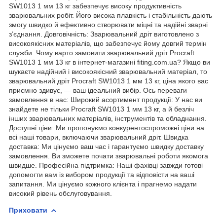
SW1013 1 мм 13 кг забезпечує високу продуктивність
зварювальних робіт. Його висока плавкість і стабільність дають
змогу швидко й ефективно створювати міцні та надійні зварні
з’єднання. Довговічність: Зварювальний дріт виготовлено з
високоякісних матеріалів, що забезпечує йому довгий термін
служби. Чому варто замовити зварювальний дріт Procraft
SW1013 1 мм 13 кг в інтернет-магазині fiting.com.ua? Якщо ви
шукаєте надійний і високоякісний зварювальний матеріал, то
зварювальний дріт Procraft SW1013 1 мм 13 кг, ціна якого вас
приємно здивує, — ваш ідеальний вибір. Ось переваги
замовлення в нас: Широкий асортимент продукції: У нас ви
знайдете не тільки Procraft SW1013 1 мм 13 кг, а й безліч
інших зварювальних матеріалів, інструментів та обладнання.
Доступні ціни: Ми пропонуємо конкурентоспроможні ціни на
всі наші товари, включаючи зварювальний дріт. Швидка
доставка: Ми цінуємо ваш час і гарантуємо швидку доставку
замовлення. Ви зможете почати зварювальні роботи якомога
швидше. Професійна підтримка: Наші фахівці завжди готові
допомогти вам із вибором продукції та відповісти на ваші
запитання. Ми цінуємо кожного клієнта і прагнемо надати
високий рівень обслуговування.
Приховати