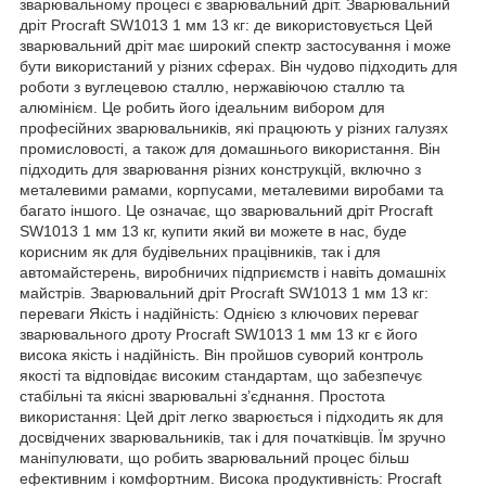
зварювальному процесі є зварювальний дріт. Зварювальний
дріт Procraft SW1013 1 мм 13 кг: де використовується Цей
зварювальний дріт має широкий спектр застосування і може
бути використаний у різних сферах. Він чудово підходить для
роботи з вуглецевою сталлю, нержавіючою сталлю та
алюмінієм. Це робить його ідеальним вибором для
професійних зварювальників, які працюють у різних галузях
промисловості, а також для домашнього використання. Він
підходить для зварювання різних конструкцій, включно з
металевими рамами, корпусами, металевими виробами та
багато іншого. Це означає, що зварювальний дріт Procraft
SW1013 1 мм 13 кг, купити який ви можете в нас, буде
корисним як для будівельних працівників, так і для
автомайстерень, виробничих підприємств і навіть домашніх
майстрів. Зварювальний дріт Procraft SW1013 1 мм 13 кг:
переваги Якість і надійність: Однією з ключових переваг
зварювального дроту Procraft SW1013 1 мм 13 кг є його
висока якість і надійність. Він пройшов суворий контроль
якості та відповідає високим стандартам, що забезпечує
стабільні та якісні зварювальні з’єднання. Простота
використання: Цей дріт легко зварюється і підходить як для
досвідчених зварювальників, так і для початківців. Їм зручно
маніпулювати, що робить зварювальний процес більш
ефективним і комфортним. Висока продуктивність: Procraft