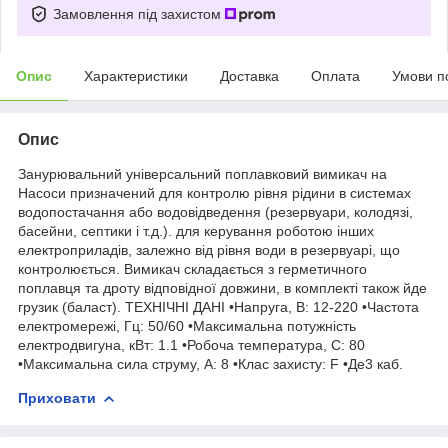
Замовлення під захистом
Опис
Характеристики
Доставка
Оплата
Умови п
Опис
Занурювальний універсальний поплавковий вимикач на
Hacocи призначений для контролю рівня рідини в системах
водопостачання або водовідведення (резервуари, колодязі,
басейни, септики і т.д.). для керування роботою інших
електроприладів, залежно від рівня води в резервуарі, що
контролюється. Вимикач складається з герметичного
поплавця та дроту відповідної довжини, в комплекті також йде
грузик (баласт). ТЕХНІЧНІ ДАНІ •Напруга, В: 12-220 •Частота
електромережі, Гц: 50/60 •Максимальна потужність
електродвигуна, кВт: 1.1 •Робоча температура, С: 80
•Максимальна сила струму, А: 8 •Клас захисту: F •Де3 каб.
Приховати