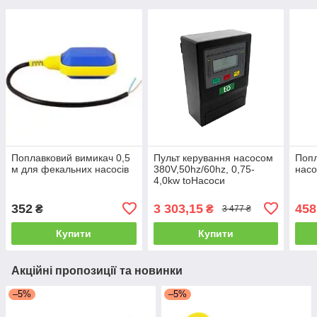
Поплавковий вимикач 0,5
Пульт керування насосом
Попл
м для фекальних насосів
380V,50hz/60hz, 0,75-
насо
4,0kw toHacocи
352
3 303,15
458
₴
₴
3 477 ₴
Купити
Купити
Акційні пропозиції та новинки
–5%
–5%